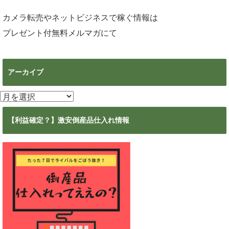
カメラ転売やネットビジネスで稼ぐ情報は
プレゼント付無料メルマガ
にて
アーカイブ
ア
ー
カ
【利益確定？】激安倒産品仕入れ情報
イ
ブ