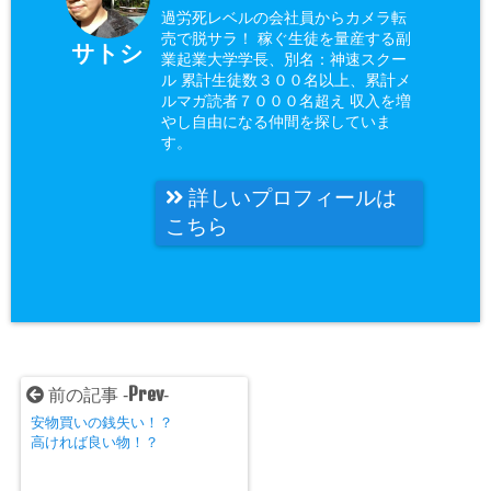
過労死レベルの会社員からカメラ転
売で脱サラ！ 稼ぐ生徒を量産する副
サトシ
業起業大学学長、別名：神速スクー
ル 累計生徒数３００名以上、累計メ
ルマガ読者７０００名超え 収入を増
やし自由になる仲間を探していま
す。
詳しいプロフィールは
こちら
Prev
前の記事 -
-
安物買いの銭失い！？
高ければ良い物！？