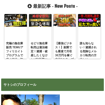
とは？
New Posts
最新記事 -
-
究極の無在庫
せどり無在庫
【最強ビジネ
誰も知らな
販売 TEMUア
転売は違法確
ス！】副業で
い！逮捕され
フィリエイト
定！逮捕・破
も最速で月収
る危険なメル
プログラムで
産したくなけ
30万円を稼ぐ
カリ転売の方
稼ぐ方法 初
れば物販勢は
方法5ステップ
法とは
心者の副業に
マジで今すぐ
超絶おすす
見ろ！
め！
サトシのプロフィール