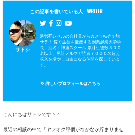
WRITER
この記事を書いている人 -
-
過労死レベルの会社員からカメラ転売で脱
サラ！ 稼ぐ生徒を量産する副業起業大学学
長、別名：神速スクール 累計生徒数３００
サトシ
名以上、累計メルマガ読者７０００名超え
収入を増やし自由になる仲間を探していま
す。
詳しいプロフィールはこちら
こんにちはサトシです＾＾
最近の相談の中で「ヤフオク評価がなかなか貯まりませ