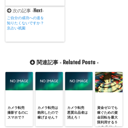
Next
次の記事 -
-
ご自分の成功への道を
知りたくないですか？
京占い祇園
Related Posts
関連記事 -
-
カメラ転売
カメラ転売は
カメラ転売
資金ゼロでも
撮影するのに
飽和したので
悪質出品者は
稼ぐための資
スマホで？
稼げません？
消えろ！
金回転を最大
限利用する５
つのポイント