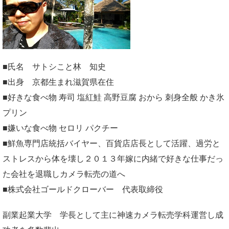
■氏名 サトシこと林 知史
■出身 京都生まれ滋賀県在住
■好きな食べ物 寿司 塩紅鮭 高野豆腐 おから 刺身全般 かき氷
プリン
■嫌いな食べ物 セロリ パクチー
■鮮魚専門店統括バイヤー、百貨店店長として活躍、過労と
ストレスから体を壊し２０１３年嫁に内緒で好きな仕事だっ
た会社を退職しカメラ転売の道へ
■株式会社ゴールドクローバー 代表取締役
副業起業大学
学長として主に神速カメラ転売学科運営し成