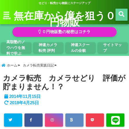
せどり・転売から物販にステージアップ
無在庫から億を狙う０
円物販
menu
０円物販塾の秘密はコチラ
高額塾のノ
神速カメラ
神速スクー
サイトマッ
ウハウを無
転売 評判
ルの全貌
プ
料で学ぶ
ホーム
カメラ転売実践日記
カメラ転売 カメラせどり 評価が
貯まりません！？
2014年11月15日
2018年4月25日