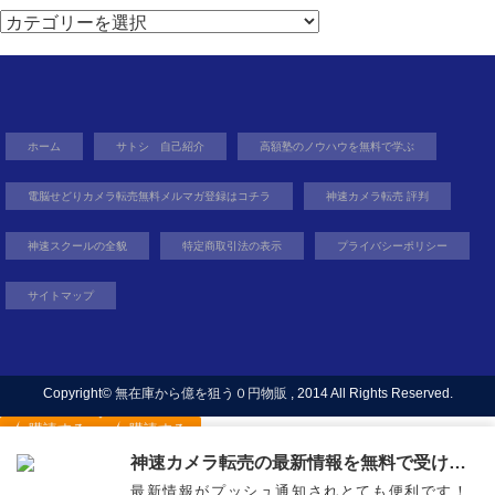
カ
テ
ゴ
リ
ー
ホーム
サトシ 自己紹介
高額塾のノウハウを無料で学ぶ
電脳せどりカメラ転売無料メルマガ登録はコチラ
神速カメラ転売 評判
神速スクールの全貌
特定商取引法の表示
プライバシーポリシー
サイトマップ
Copyright©
無在庫から億を狙う０円物販
, 2014 All Rights Reserved.
購読する
購読する
神速カメラ転売の最新情報を無料で受け取ろう
最新情報がプッシュ通知されとても便利です！
稼ぐ力を身に着け自由を得るという生き方