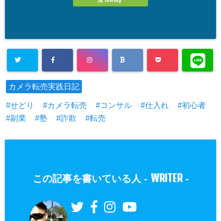
カメラ転売実践日記
せどり
カメラ転売
コンサル
仕入れ
初心者
副業
塾
詐欺
転売
WRITER
この記事を書いている人 -
-