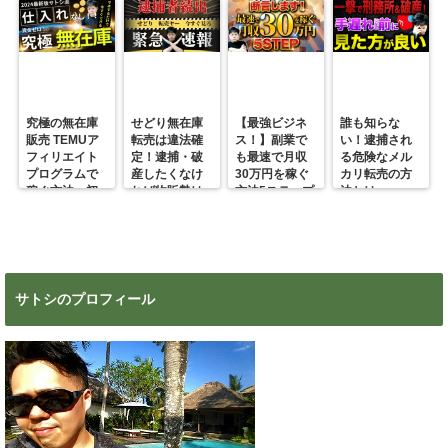
究極の無在庫
せどり無在庫
【最強ビジネ
誰も知らな
販売 TEMUア
転売は違法確
ス！】副業で
い！逮捕され
フィリエイト
定！逮捕・破
も最速で月収
る危険なメル
プログラムで
産したくなけ
30万円を稼ぐ
カリ転売の方
稼ぐ方法 初
れば物販勢は
方法5ステップ
法とは
心者の副業に
マジで今すぐ
超絶おすす
見ろ！
め！
サトシのプロフィール