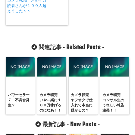
カメラ転売 メルマガ
読者さんが１００人超
えました＾＾
Related Posts
関連記事 -
-
パワーセラー
カメラ転売
カメラ転売
カメラ転売
７ 不具合発
いや～楽に１
ヤフオクで仕
コンサル生の
生？
００万稼げる
入れて本当に
うれしい報告
のになあ！！
儲かるの？
連発！！
New Posts
最新記事 -
-