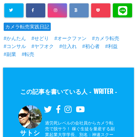
カメラ転売実践日記
かんたん
せどり
オークファン
カメラ転売
コンサル
ヤフオク
仕入れ
初心者
利益
副業
転売
WRITER
この記事を書いている人 -
-
過労死レベルの会社員からカメラ転
売で脱サラ！ 稼ぐ生徒を量産する副
サトシ
業起業大学学長、別名：神速スクー