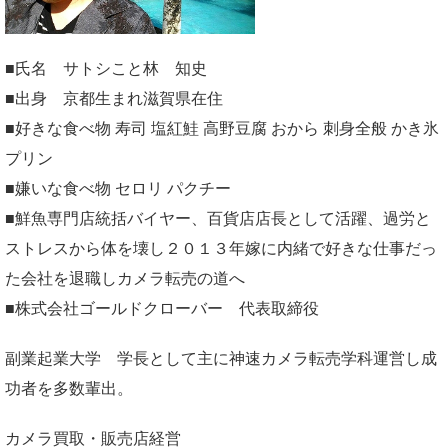
■氏名 サトシこと林 知史
■出身 京都生まれ滋賀県在住
■好きな食べ物 寿司 塩紅鮭 高野豆腐 おから 刺身全般 かき氷
プリン
■嫌いな食べ物 セロリ パクチー
■鮮魚専門店統括バイヤー、百貨店店長として活躍、過労と
ストレスから体を壊し２０１３年嫁に内緒で好きな仕事だっ
た会社を退職しカメラ転売の道へ
■株式会社ゴールドクローバー 代表取締役
副業起業大学
学長として主に神速カメラ転売学科運営し成
功者を多数輩出。
カメラ買取・販売店経営