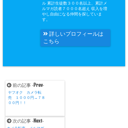
ル 累計生徒数３００名以上、累計メ
ルマガ読者７０００名超え 収入を増
やし自由になる仲間を探していま
す。
詳しいプロフィールは
こちら
Prev
前の記事 -
-
ヤフオク カメラ転
売 １０００円→７８
００円！！
Next
次の記事 -
-