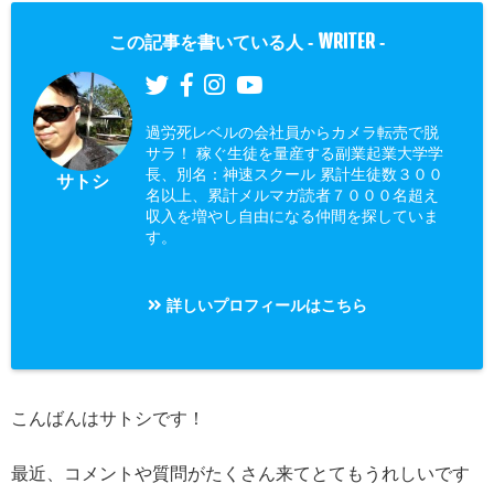
WRITER
この記事を書いている人 -
-
過労死レベルの会社員からカメラ転売で脱
サラ！ 稼ぐ生徒を量産する副業起業大学学
長、別名：神速スクール 累計生徒数３００
サトシ
名以上、累計メルマガ読者７０００名超え
収入を増やし自由になる仲間を探していま
す。
詳しいプロフィールはこちら
こんばんはサトシです！
最近、コメントや質問がたくさん来てとてもうれしいです