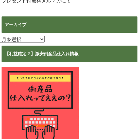
プレゼント付無料メルマガ
にて
アーカイブ
ア
ー
カ
【利益確定？】激安倒産品仕入れ情報
イ
ブ