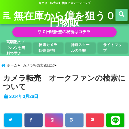
せどり・転売から物販にステージアップ
無在庫から億を狙う０
円物販
menu
０円物販塾の秘密はコチラ
高額塾のノ
神速カメラ
神速スクー
サイトマッ
ウハウを無
転売 評判
ルの全貌
プ
料で学ぶ
ホーム
カメラ転売実践日記
カメラ転売 オークファンの検索に
ついて
2014年3月26日