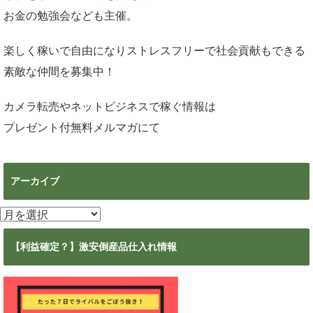
お金の勉強会なども主催。
楽しく稼いで自由になりストレスフリーで社会貢献もできる
素敵な仲間を募集中！
カメラ転売やネットビジネスで稼ぐ情報は
プレゼント付無料メルマガ
にて
アーカイブ
ア
ー
カ
【利益確定？】激安倒産品仕入れ情報
イ
ブ