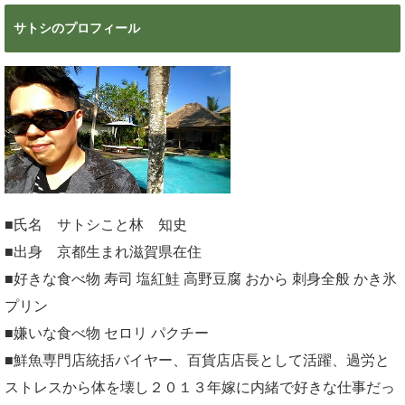
サトシのプロフィール
■氏名 サトシこと林 知史
■出身 京都生まれ滋賀県在住
■好きな食べ物 寿司 塩紅鮭 高野豆腐 おから 刺身全般 かき氷
プリン
■嫌いな食べ物 セロリ パクチー
■鮮魚専門店統括バイヤー、百貨店店長として活躍、過労と
ストレスから体を壊し２０１３年嫁に内緒で好きな仕事だっ