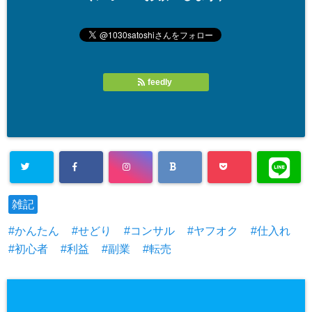
feedly
雑記
かんたん
せどり
コンサル
ヤフオク
仕入れ
初心者
利益
副業
転売