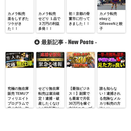
カメラ転売
カメラ転売
初！京都の骨
カメラ転売
楽をしすぎた
せどり １品で
董市に行って
ebayと
ツケがき
３万円の利益
きました！！
GReeeeNと餃
た！！
多発！！
子
New Posts
最新記事 -
-
究極の無在庫
せどり無在庫
【最強ビジネ
誰も知らな
販売 TEMUア
転売は違法確
ス！】副業で
い！逮捕され
フィリエイト
定！逮捕・破
も最速で月収
る危険なメル
プログラムで
産したくなけ
30万円を稼ぐ
カリ転売の方
稼ぐ方法 初
れば物販勢は
方法5ステップ
法とは
心者の副業に
マジで今すぐ
超絶おすす
見ろ！
め！