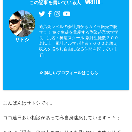
WRITER
この記事を書いている人 -
-
過労死レベルの会社員からカメラ転売で脱
サラ！ 稼ぐ生徒を量産する副業起業大学学
長、別名：神速スクール 累計生徒数３００
サトシ
名以上、累計メルマガ読者７０００名超え
収入を増やし自由になる仲間を探していま
す。
詳しいプロフィールはこちら
こんばんはサトシです。
ココ連日多い相談があって私自身迷惑しています＾＾；