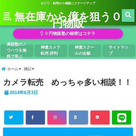
せどり・転売から物販にステージアップ
無在庫から億を狙う０
円物販
menu
０円物販塾の秘密はコチラ
高額塾のノ
神速カメラ
神速スクー
サイトマッ
ウハウを無
転売 評判
ルの全貌
プ
料で学ぶ
ホーム
雑記
カメラ転売 めっちゃ多い相談！！
2014年6月3日