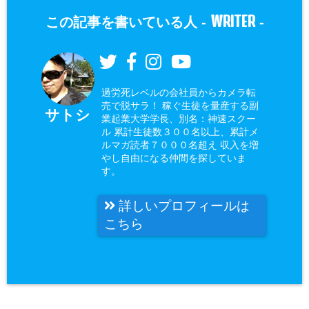
WRITER
この記事を書いている人 -
-
過労死レベルの会社員からカメラ転
売で脱サラ！ 稼ぐ生徒を量産する副
サトシ
業起業大学学長、別名：神速スクー
ル 累計生徒数３００名以上、累計メ
ルマガ読者７０００名超え 収入を増
やし自由になる仲間を探していま
す。
詳しいプロフィールは
こちら