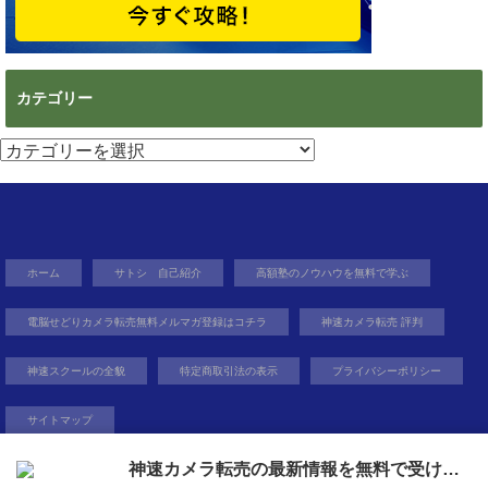
カテゴリー
カ
テ
ゴ
リ
ー
ホーム
サトシ 自己紹介
高額塾のノウハウを無料で学ぶ
電脳せどりカメラ転売無料メルマガ登録はコチラ
神速カメラ転売 評判
神速スクールの全貌
特定商取引法の表示
プライバシーポリシー
サイトマップ
神速カメラ転売の最新情報を無料で受け取ろう