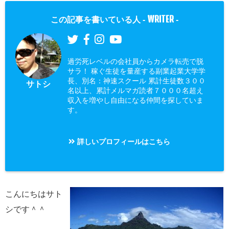
WRITER
この記事を書いている人 -
-
過労死レベルの会社員からカメラ転売で脱
サラ！ 稼ぐ生徒を量産する副業起業大学学
長、別名：神速スクール 累計生徒数３００
サトシ
名以上、累計メルマガ読者７０００名超え
収入を増やし自由になる仲間を探していま
す。
詳しいプロフィールはこちら
こんにちはサト
シです＾＾