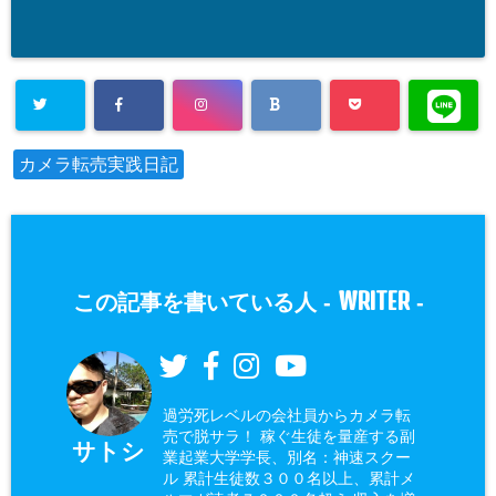
カメラ転売実践日記
WRITER
この記事を書いている人 -
-
過労死レベルの会社員からカメラ転
売で脱サラ！ 稼ぐ生徒を量産する副
サトシ
業起業大学学長、別名：神速スクー
ル 累計生徒数３００名以上、累計メ