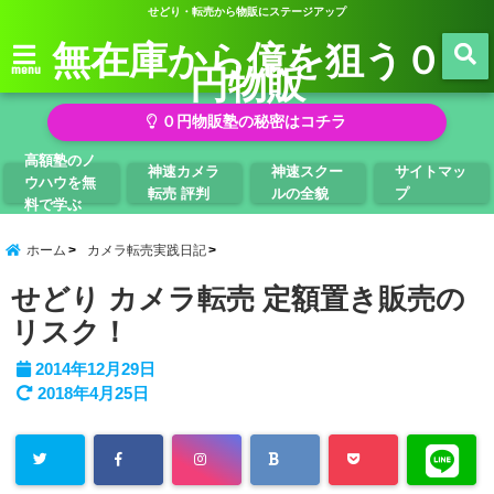
せどり・転売から物販にステージアップ
無在庫から億を狙う０
円物販
menu
０円物販塾の秘密はコチラ
高額塾のノ
神速カメラ
神速スクー
サイトマッ
ウハウを無
転売 評判
ルの全貌
プ
料で学ぶ
ホーム
カメラ転売実践日記
せどり カメラ転売 定額置き販売の
リスク！
2014年12月29日
2018年4月25日