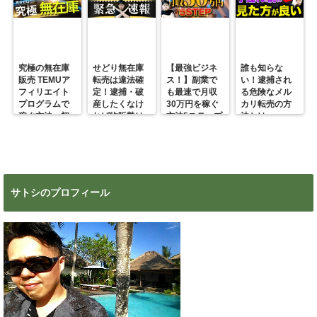
究極の無在庫
せどり無在庫
【最強ビジネ
誰も知らな
販売 TEMUア
転売は違法確
ス！】副業で
い！逮捕され
フィリエイト
定！逮捕・破
も最速で月収
る危険なメル
プログラムで
産したくなけ
30万円を稼ぐ
カリ転売の方
稼ぐ方法 初
れば物販勢は
方法5ステップ
法とは
心者の副業に
マジで今すぐ
超絶おすす
見ろ！
め！
サトシのプロフィール