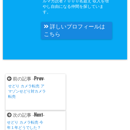
ルマガ読者７０００名超え 収入を増
やし自由になる仲間を探していま
す。
詳しいプロフィールは
こちら
Prev
前の記事 -
-
せどり カメラ転売 ア
マゾンせどり対カメラ
転売
Next
次の記事 -
-
せどり カメラ転売 今
年１年どうでした？