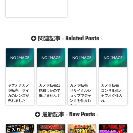
Related Posts
関連記事 -
-
ヤフオクカメ
カメラ転売は
カメラ転売
カメラ転売
ラ転売 ライ
飽和したので
リサイクルシ
コンサル生と
カのレンズが
稼げません？
ョップでジャ
ヤフオク仕入
売れました
ンクを仕入れ
れ
ろ！
New Posts
最新記事 -
-