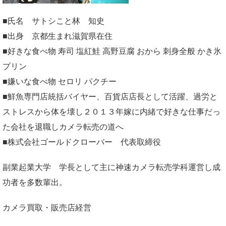
■氏名 サトシこと林 知史
■出身 京都生まれ滋賀県在住
■好きな食べ物 寿司 塩紅鮭 高野豆腐 おから 刺身全般 かき氷
プリン
■嫌いな食べ物 セロリ パクチー
■鮮魚専門店統括バイヤー、百貨店店長として活躍、過労と
ストレスから体を壊し２０１３年嫁に内緒で好きな仕事だっ
た会社を退職しカメラ転売の道へ
■株式会社ゴールドクローバー 代表取締役
副業起業大学
学長として主に神速カメラ転売学科運営し成
功者を多数輩出。
カメラ買取・販売店経営