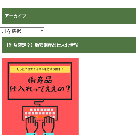
アーカイブ
ア
ー
カ
【利益確定？】激安倒産品仕入れ情報
イ
ブ