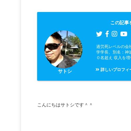
この記事
過労死レベルの会
学学長、別名：神
０名超え 収入を
詳しいプロフィ
サトシ
こんにちはサトシです＾＾