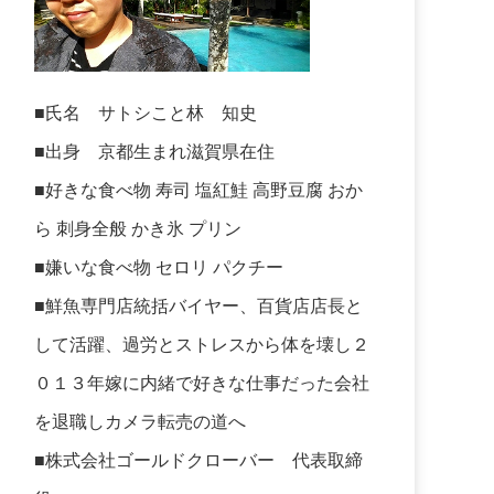
■氏名 サトシこと林 知史
■出身 京都生まれ滋賀県在住
■好きな食べ物 寿司 塩紅鮭 高野豆腐 おか
ら 刺身全般 かき氷 プリン
■嫌いな食べ物 セロリ パクチー
■鮮魚専門店統括バイヤー、百貨店店長と
して活躍、過労とストレスから体を壊し２
０１３年嫁に内緒で好きな仕事だった会社
を退職しカメラ転売の道へ
■株式会社ゴールドクローバー 代表取締