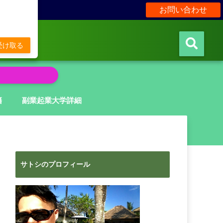
お問い合わせ
販
受け取る
籍
副業起業大学詳細
サトシのプロフィール