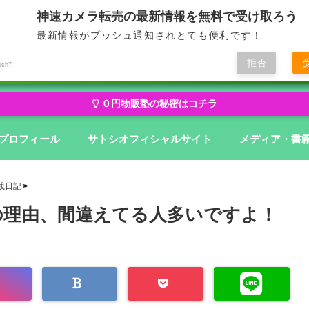
神速カメラ転売の最新情報を無料で受け取ろう
最新情報がプッシュ通知されとても便利です！
せどり・転売から物販にステージアップ
無在庫から億を狙う０円物
拒否
ush7
０円物販塾の秘密はコチラ
プロフィール
サトシオフィシャルサイト
メディア・書
践日記
の理由、間違えてる人多いですよ！