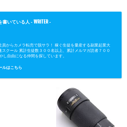
WRITER
を書いている人 -
-
社員からカメラ転売で脱サラ！ 稼ぐ生徒を量産する副業起業大
速スクール 累計生徒数３００名以上、累計メルマガ読者７００
増やし自由になる仲間を探しています。
ールはこちら