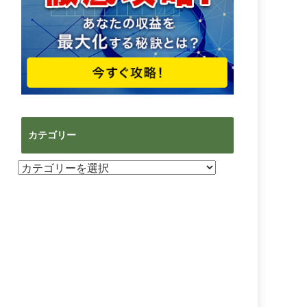
カテゴリー
カ
テ
ゴ
リ
ー