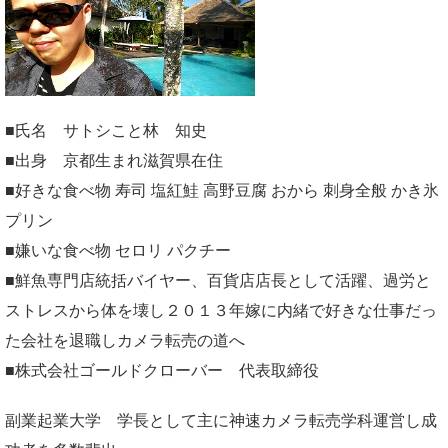
■氏名 サトシこと林 知史
■出身 京都生まれ滋賀県在住
■好きな食べ物 寿司 塩紅鮭 高野豆腐 おから 刺身全般 かき氷
プリン
■嫌いな食べ物 セロリ パクチー
■鮮魚専門店統括バイヤー、百貨店店長として活躍、過労と
ストレスから体を壊し２０１３年嫁に内緒で好きな仕事だっ
た会社を退職しカメラ転売の道へ
■株式会社ゴールドクローバー 代表取締役
副業起業大学
学長として主に神速カメラ転売学科運営し成