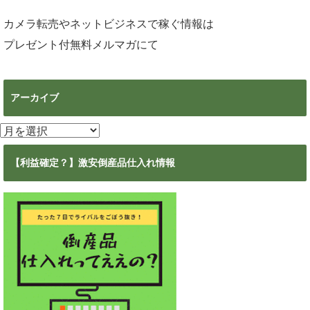
カメラ転売やネットビジネスで稼ぐ情報は
プレゼント付無料メルマガ
にて
アーカイブ
ア
ー
カ
【利益確定？】激安倒産品仕入れ情報
イ
ブ