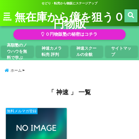
せどり・転売から物販にステージアップ
無在庫から億を狙う０
円物販
menu
０円物販塾の秘密はコチラ
高額塾のノ
神速カメラ
神速スクー
サイトマッ
ウハウを無
転売 評判
ルの全貌
プ
料で学ぶ
ホーム
「 神速 」 一覧
無料メルマガ登録