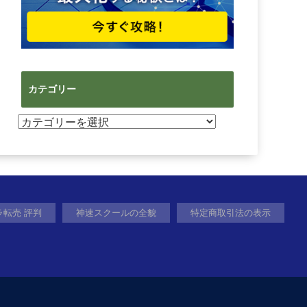
カテゴリー
カ
テ
ゴ
リ
ー
ラ転売 評判
神速スクールの全貌
特定商取引法の表示