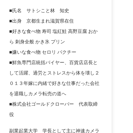
■氏名 サトシこと林 知史
■出身 京都生まれ滋賀県在住
■好きな食べ物 寿司 塩紅鮭 高野豆腐 おか
ら 刺身全般 かき氷 プリン
■嫌いな食べ物 セロリ パクチー
■鮮魚専門店統括バイヤー、百貨店店長と
して活躍、過労とストレスから体を壊し２
０１３年嫁に内緒で好きな仕事だった会社
を退職しカメラ転売の道へ
■株式会社ゴールドクローバー 代表取締
役
副業起業大学
学長として主に神速カメラ