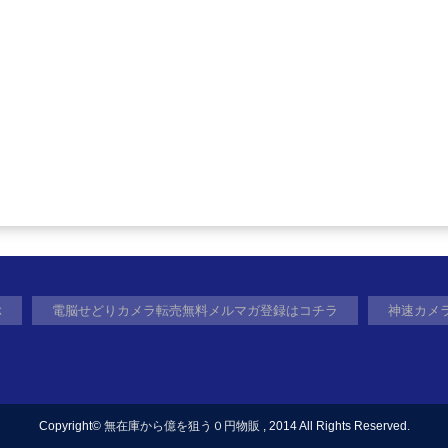
ぶ
電脳せどりカメラ転売無料メルマガ登録はコチラ
神速カメ
Copyright©
無在庫から億を狙う０円物販
, 2014 All Rights Reserved.