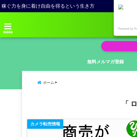
稼ぐ力を身に着け自由を得るという生き方
Powered by P
menu
無料メルマガ登録
ホーム
「 
カメラ転売情報