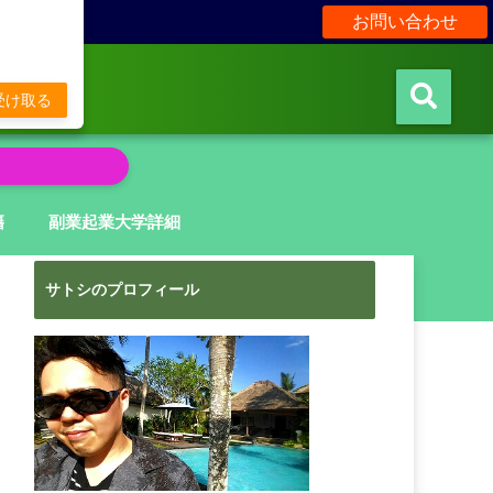
お問い合わせ
販
受け取る
籍
副業起業大学詳細
サトシのプロフィール