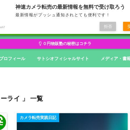
神速カメラ転売の最新情報を無料で受け取ろう
最新情報がプッシュ通知されとても便利です！
せどり・転売から物販にステージアップ
無在庫から億を狙う０円物
拒否
ush7
０円物販塾の秘密はコチラ
プロフィール
サトシオフィシャルサイト
メディア・書
ローライ 」 一覧
カメラ転売実践日記