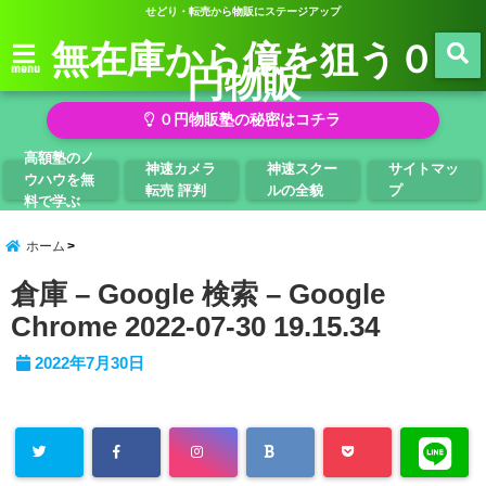
せどり・転売から物販にステージアップ
無在庫から億を狙う０
円物販
menu
０円物販塾の秘密はコチラ
高額塾のノ
神速カメラ
神速スクー
サイトマッ
ウハウを無
転売 評判
ルの全貌
プ
料で学ぶ
ホーム
倉庫 – Google 検索 – Google
Chrome 2022-07-30 19.15.34
2022年7月30日