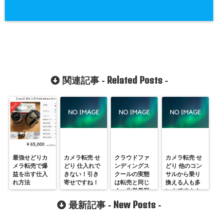
Related Posts
関連記事 -
-
最強せどりカ
カメラ転売 せ
クラウドファ
カメラ転売 せ
メラ転売で爆
どり 仕入れで
ンディングス
どり 他のコン
益を出す仕入
きない！引き
クールの実態
サルから乗り
れ方法
寄せですね！
は転売と同じ
換える人も多
く一生労働型
いんです！！
New Posts
最新記事 -
-