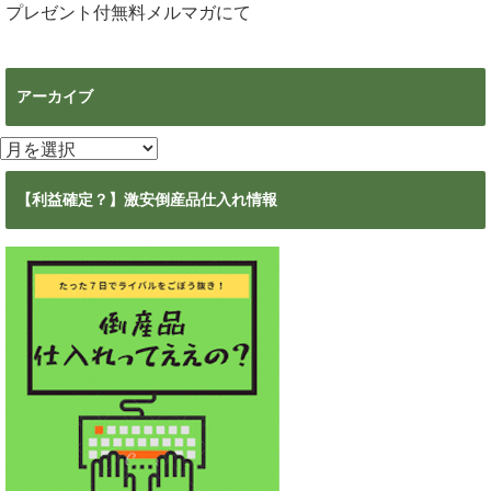
プレゼント付無料メルマガ
にて
アーカイブ
ア
ー
カ
【利益確定？】激安倒産品仕入れ情報
イ
ブ