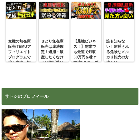
究極の無在庫
せどり無在庫
【最強ビジネ
誰も知らな
販売 TEMUア
転売は違法確
ス！】副業で
い！逮捕され
フィリエイト
定！逮捕・破
も最速で月収
る危険なメル
プログラムで
産したくなけ
30万円を稼ぐ
カリ転売の方
稼ぐ方法 初
れば物販勢は
方法5ステップ
法とは
心者の副業に
マジで今すぐ
超絶おすす
見ろ！
め！
サトシのプロフィール