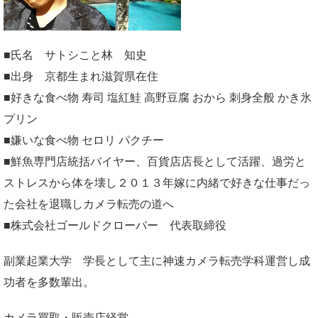
■氏名 サトシこと林 知史
■出身 京都生まれ滋賀県在住
■好きな食べ物 寿司 塩紅鮭 高野豆腐 おから 刺身全般 かき氷
プリン
■嫌いな食べ物 セロリ パクチー
■鮮魚専門店統括バイヤー、百貨店店長として活躍、過労と
ストレスから体を壊し２０１３年嫁に内緒で好きな仕事だっ
た会社を退職しカメラ転売の道へ
■株式会社ゴールドクローバー 代表取締役
副業起業大学
学長として主に神速カメラ転売学科運営し成
功者を多数輩出。
カメラ買取・販売店経営