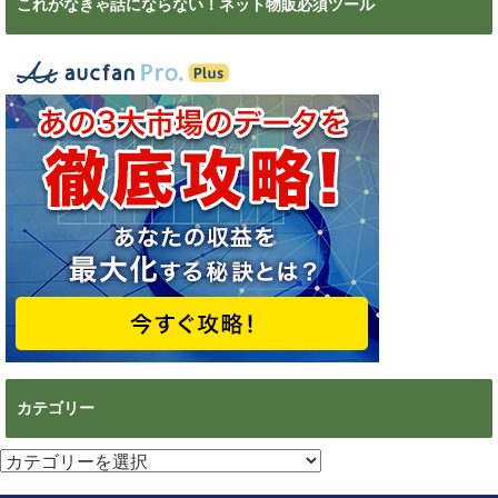
これがなきゃ話にならない！ネット物販必須ツール
カテゴリー
カ
テ