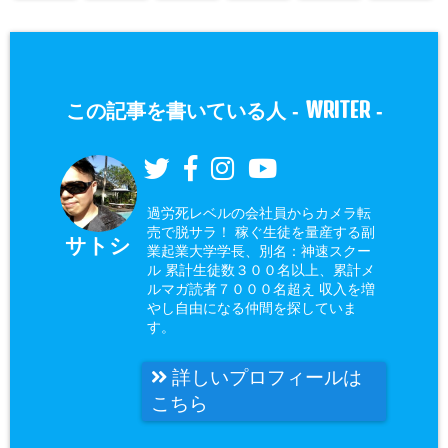
WRITER
この記事を書いている人 -
-
過労死レベルの会社員からカメラ転
売で脱サラ！ 稼ぐ生徒を量産する副
サトシ
業起業大学学長、別名：神速スクー
ル 累計生徒数３００名以上、累計メ
ルマガ読者７０００名超え 収入を増
やし自由になる仲間を探していま
す。
詳しいプロフィールは
こちら