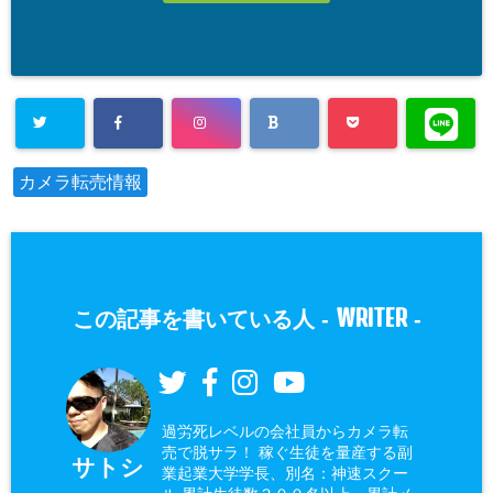
カメラ転売情報
WRITER
この記事を書いている人 -
-
過労死レベルの会社員からカメラ転
売で脱サラ！ 稼ぐ生徒を量産する副
サトシ
業起業大学学長、別名：神速スクー