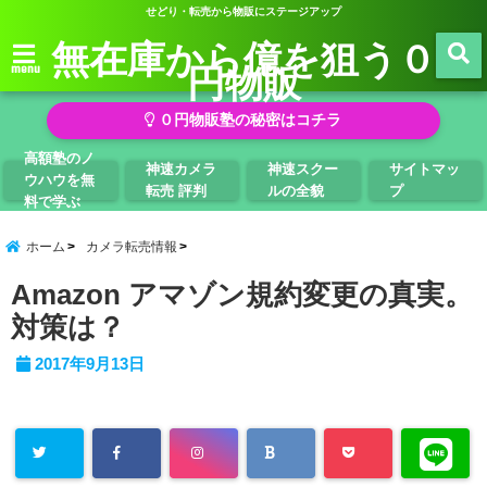
せどり・転売から物販にステージアップ
無在庫から億を狙う０
円物販
menu
０円物販塾の秘密はコチラ
高額塾のノ
神速カメラ
神速スクー
サイトマッ
ウハウを無
転売 評判
ルの全貌
プ
料で学ぶ
ホーム
カメラ転売情報
Amazon アマゾン規約変更の真実。
対策は？
2017年9月13日