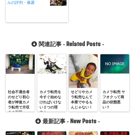
ルの評判・暴露
Related Posts
関連記事 -
-
社会不適合者
カメラ転売を
せどりやカメ
カメラ転売 ヤ
のせどり初心
今すぐ始めな
ラ転売なんて
フオクって商
者が神速カメ
ければいけな
本業でやるも
品の状態悪
ラ転売で月収
い２つの理
んじゃない！
い？
８０万円
由！
New Posts
最新記事 -
-