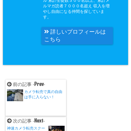
ル 累計生徒数３００名以上、累計メ
ルマガ読者７０００名超え 収入を増
やし自由になる仲間を探していま
す。
詳しいプロフィールは
こちら
Prev
前の記事 -
-
カメラ転売で真の自由
は手に入らない！
Next
次の記事 -
-
神速カメラ転売スクー