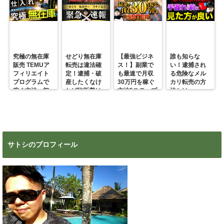
究極の無在庫
せどり無在庫
【最強ビジネ
誰も知らな
販売 TEMUア
転売は違法確
ス！】副業で
い！逮捕され
フィリエイト
定！逮捕・破
も最速で月収
る危険なメル
プログラムで
産したくなけ
30万円を稼ぐ
カリ転売の方
稼ぐ方法 初
れば物販勢は
方法5ステップ
法とは
心者の副業に
マジで今すぐ
超絶おすす
見ろ！
め！
サトシのプロフィール