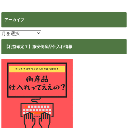
アーカイブ
ア
ー
カ
【利益確定？】激安倒産品仕入れ情報
イ
ブ