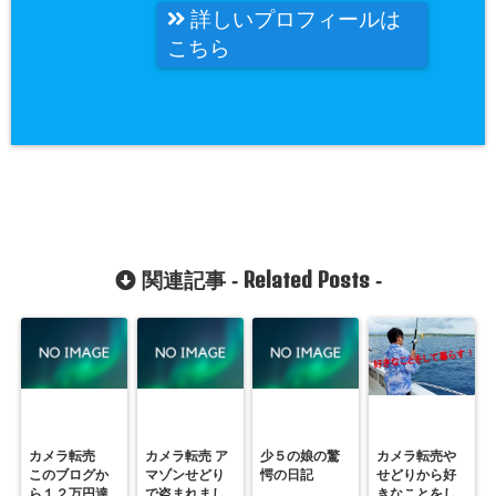
詳しいプロフィールは
こちら
Related Posts
関連記事 -
-
カメラ転売
カメラ転売 ア
少５の娘の驚
カメラ転売や
このブログか
マゾンせどり
愕の日記
せどりから好
ら１２万円達
で盗まれまし
きなことをし