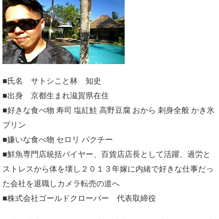
■氏名 サトシこと林 知史
■出身 京都生まれ滋賀県在住
■好きな食べ物 寿司 塩紅鮭 高野豆腐 おから 刺身全般 かき氷
プリン
■嫌いな食べ物 セロリ パクチー
■鮮魚専門店統括バイヤー、百貨店店長として活躍、過労と
ストレスから体を壊し２０１３年嫁に内緒で好きな仕事だっ
た会社を退職しカメラ転売の道へ
■株式会社ゴールドクローバー 代表取締役