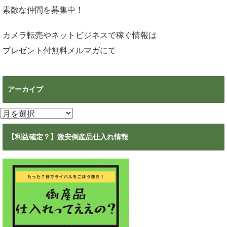
素敵な仲間を募集中！
カメラ転売やネットビジネスで稼ぐ情報は
プレゼント付無料メルマガ
にて
アーカイブ
ア
ー
カ
【利益確定？】激安倒産品仕入れ情報
イ
ブ