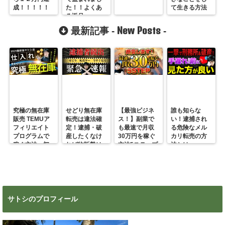
成！！！！！
た！！よくあ
て生きる方法
る返品
New Posts
最新記事 -
-
究極の無在庫
せどり無在庫
【最強ビジネ
誰も知らな
販売 TEMUア
転売は違法確
ス！】副業で
い！逮捕され
フィリエイト
定！逮捕・破
も最速で月収
る危険なメル
プログラムで
産したくなけ
30万円を稼ぐ
カリ転売の方
稼ぐ方法 初
れば物販勢は
方法5ステップ
法とは
心者の副業に
マジで今すぐ
超絶おすす
見ろ！
め！
サトシのプロフィール