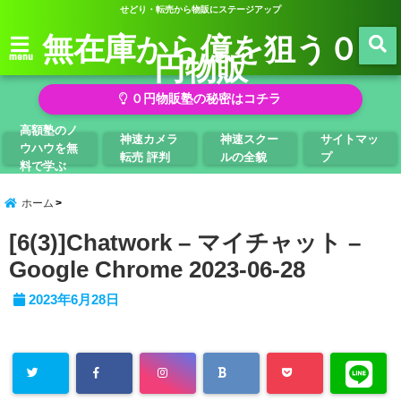
せどり・転売から物販にステージアップ
無在庫から億を狙う０
円物販
menu
０円物販塾の秘密はコチラ
高額塾のノ
神速カメラ
神速スクー
サイトマッ
ウハウを無
転売 評判
ルの全貌
プ
料で学ぶ
ホーム
[6(3)]Chatwork – マイチャット –
Google Chrome 2023-06-28
2023年6月28日