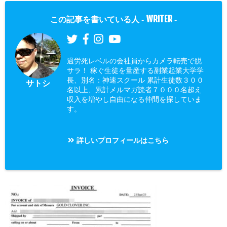
WRITER
この記事を書いている人 -
-
過労死レベルの会社員からカメラ転売で脱
サラ！ 稼ぐ生徒を量産する副業起業大学学
長、別名：神速スクール 累計生徒数３００
サトシ
名以上、累計メルマガ読者７０００名超え
収入を増やし自由になる仲間を探していま
す。
詳しいプロフィールはこちら