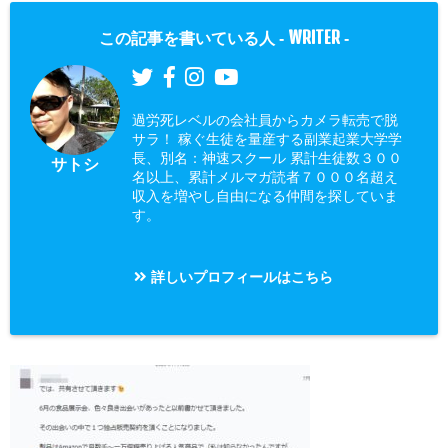
WRITER
この記事を書いている人 -
-
過労死レベルの会社員からカメラ転売で脱
サラ！ 稼ぐ生徒を量産する副業起業大学学
長、別名：神速スクール 累計生徒数３００
サトシ
名以上、累計メルマガ読者７０００名超え
収入を増やし自由になる仲間を探していま
す。
詳しいプロフィールはこちら