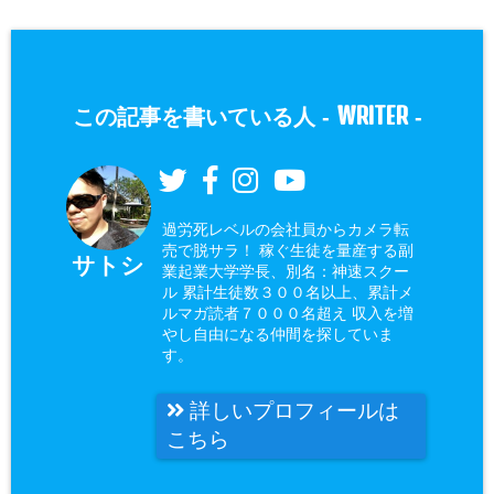
WRITER
この記事を書いている人 -
-
過労死レベルの会社員からカメラ転
売で脱サラ！ 稼ぐ生徒を量産する副
サトシ
業起業大学学長、別名：神速スクー
ル 累計生徒数３００名以上、累計メ
ルマガ読者７０００名超え 収入を増
やし自由になる仲間を探していま
す。
詳しいプロフィールは
こちら