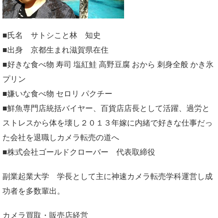
■氏名 サトシこと林 知史
■出身 京都生まれ滋賀県在住
■好きな食べ物 寿司 塩紅鮭 高野豆腐 おから 刺身全般 かき氷
プリン
■嫌いな食べ物 セロリ パクチー
■鮮魚専門店統括バイヤー、百貨店店長として活躍、過労と
ストレスから体を壊し２０１３年嫁に内緒で好きな仕事だっ
た会社を退職しカメラ転売の道へ
■株式会社ゴールドクローバー 代表取締役
副業起業大学
学長として主に神速カメラ転売学科運営し成
功者を多数輩出。
カメラ買取・販売店経営