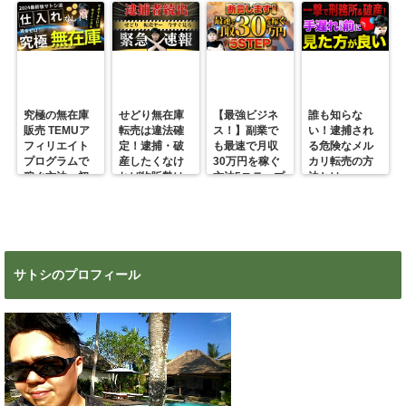
究極の無在庫
せどり無在庫
【最強ビジネ
誰も知らな
販売 TEMUア
転売は違法確
ス！】副業で
い！逮捕され
フィリエイト
定！逮捕・破
も最速で月収
る危険なメル
プログラムで
産したくなけ
30万円を稼ぐ
カリ転売の方
稼ぐ方法 初
れば物販勢は
方法5ステップ
法とは
心者の副業に
マジで今すぐ
超絶おすす
見ろ！
め！
サトシのプロフィール