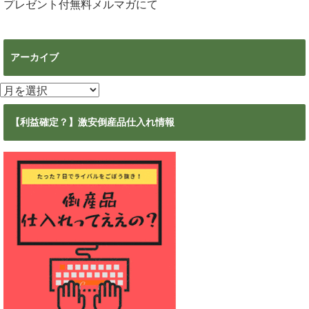
プレゼント付無料メルマガ
にて
アーカイブ
ア
ー
カ
【利益確定？】激安倒産品仕入れ情報
イ
ブ