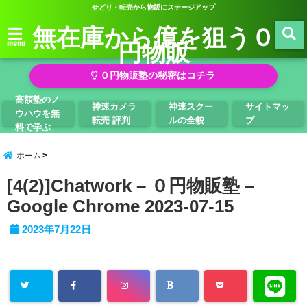
せどり・転売から物販にステージアップ
無在庫から億を狙う０
円物販
menu
０円物販塾の秘密はコチラ
高額塾のノ
神速カメラ
神速スクー
サイトマッ
ウハウを無
転売 評判
ルの全貌
プ
料で学ぶ
ホーム
[4(2)]Chatwork – ０円物販塾 –
Google Chrome 2023-07-15
2023年7月22日