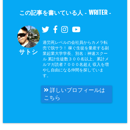
WRITER
この記事を書いている人 -
-
過労死レベルの会社員からカメラ転
売で脱サラ！ 稼ぐ生徒を量産する副
サトシ
業起業大学学長、別名：神速スクー
ル 累計生徒数３００名以上、累計メ
ルマガ読者７０００名超え 収入を増
やし自由になる仲間を探していま
す。
詳しいプロフィールは
こちら