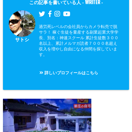
WRITER
この記事を書いている人 -
-
過労死レベルの会社員からカメラ転売で脱
サラ！ 稼ぐ生徒を量産する副業起業大学学
長、別名：神速スクール 累計生徒数３００
サトシ
名以上、累計メルマガ読者７０００名超え
収入を増やし自由になる仲間を探していま
す。
詳しいプロフィールはこちら