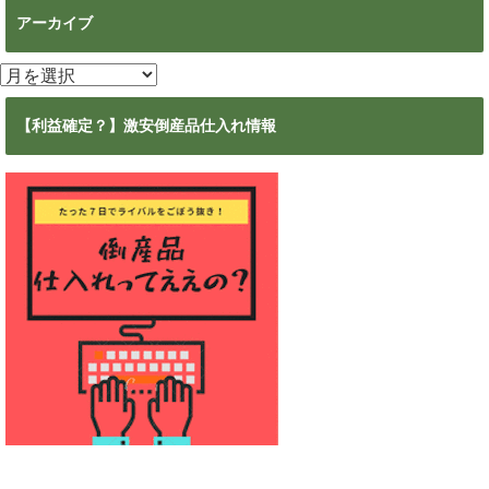
アーカイブ
ア
ー
カ
【利益確定？】激安倒産品仕入れ情報
イ
ブ