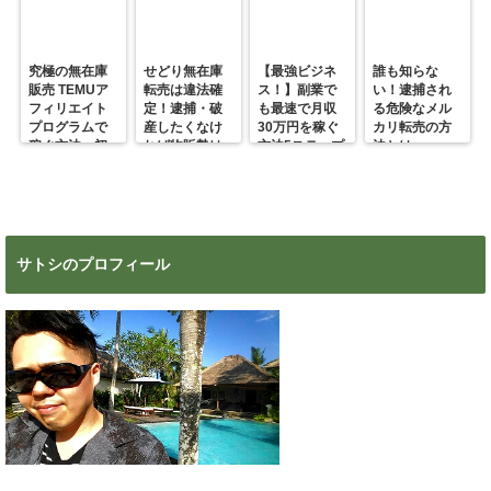
究極の無在庫
せどり無在庫
【最強ビジネ
誰も知らな
販売 TEMUア
転売は違法確
ス！】副業で
い！逮捕され
フィリエイト
定！逮捕・破
も最速で月収
る危険なメル
プログラムで
産したくなけ
30万円を稼ぐ
カリ転売の方
稼ぐ方法 初
れば物販勢は
方法5ステップ
法とは
心者の副業に
マジで今すぐ
超絶おすす
見ろ！
め！
サトシのプロフィール