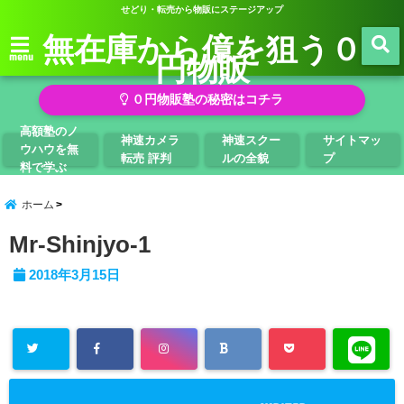
せどり・転売から物販にステージアップ
無在庫から億を狙う０
円物販
menu
０円物販塾の秘密はコチラ
高額塾のノ
神速カメラ
神速スクー
サイトマッ
ウハウを無
転売 評判
ルの全貌
プ
料で学ぶ
ホーム
Mr-Shinjyo-1
2018年3月15日