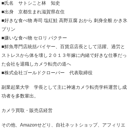
■氏名 サトシこと林 知史
■出身 京都生まれ滋賀県在住
■好きな食べ物 寿司 塩紅鮭 高野豆腐 おから 刺身全般 かき氷
プリン
■嫌いな食べ物 セロリ パクチー
■鮮魚専門店統括バイヤー、百貨店店長として活躍、過労と
ストレスから体を壊し２０１３年嫁に内緒で好きな仕事だっ
た会社を退職しカメラ転売の道へ
■株式会社ゴールドクローバー 代表取締役
副業起業大学
学長として主に神速カメラ転売学科運営し成
功者を多数輩出。
カメラ買取・販売店経営
その他、Amazonせどり、自社ネットショップ、アフィリエ