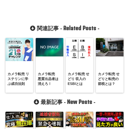
Related Posts
関連記事 -
-
カメラ転売 リ
カメラ転売
カメラ転売 せ
カメラ転売 せ
ステリンに学
悪質出品者は
どり 収入の
どりと転売の
ぶ成功法則
消えろ！
ESBIとは
節税とは？
New Posts
最新記事 -
-