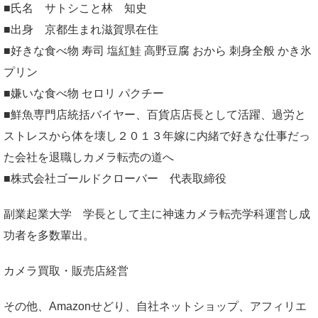
■氏名 サトシこと林 知史
■出身 京都生まれ滋賀県在住
■好きな食べ物 寿司 塩紅鮭 高野豆腐 おから 刺身全般 かき氷
プリン
■嫌いな食べ物 セロリ パクチー
■鮮魚専門店統括バイヤー、百貨店店長として活躍、過労と
ストレスから体を壊し２０１３年嫁に内緒で好きな仕事だっ
た会社を退職しカメラ転売の道へ
■株式会社ゴールドクローバー 代表取締役
副業起業大学
学長として主に神速カメラ転売学科運営し成
功者を多数輩出。
カメラ買取・販売店経営
その他、Amazonせどり、自社ネットショップ、アフィリエ