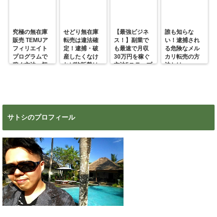
究極の無在庫
せどり無在庫
【最強ビジネ
誰も知らな
販売 TEMUア
転売は違法確
ス！】副業で
い！逮捕され
フィリエイト
定！逮捕・破
も最速で月収
る危険なメル
プログラムで
産したくなけ
30万円を稼ぐ
カリ転売の方
稼ぐ方法 初
れば物販勢は
方法5ステップ
法とは
心者の副業に
マジで今すぐ
超絶おすす
見ろ！
め！
サトシのプロフィール