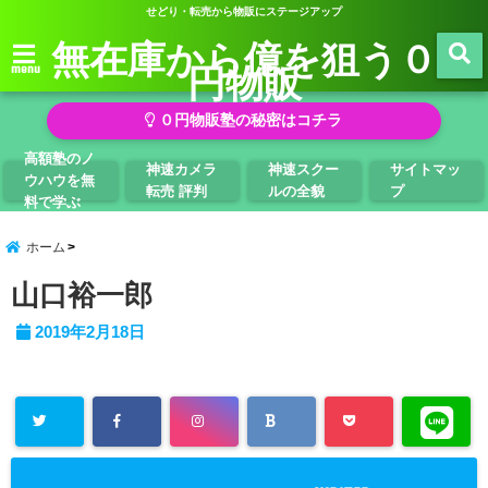
せどり・転売から物販にステージアップ
無在庫から億を狙う０
円物販
menu
０円物販塾の秘密はコチラ
高額塾のノ
神速カメラ
神速スクー
サイトマッ
ウハウを無
転売 評判
ルの全貌
プ
料で学ぶ
ホーム
山口裕一郎
2019年2月18日