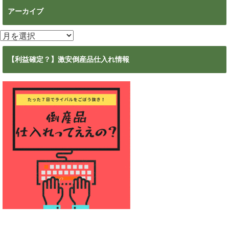
アーカイブ
ア
ー
カ
【利益確定？】激安倒産品仕入れ情報
イ
ブ