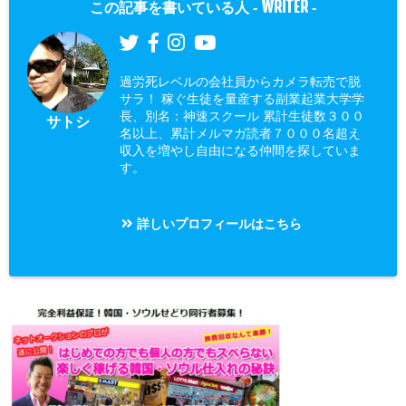
WRITER
この記事を書いている人 -
-
過労死レベルの会社員からカメラ転売で脱
サラ！ 稼ぐ生徒を量産する副業起業大学学
長、別名：神速スクール 累計生徒数３００
サトシ
名以上、累計メルマガ読者７０００名超え
収入を増やし自由になる仲間を探していま
す。
詳しいプロフィールはこちら