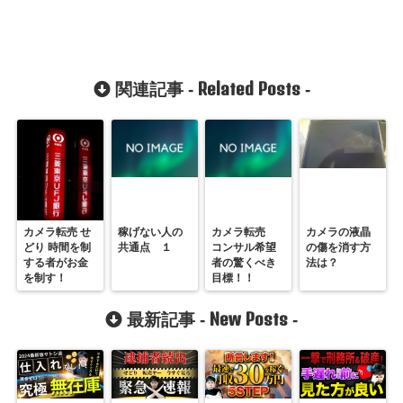
Related Posts
関連記事 -
-
カメラ転売 せ
稼げない人の
カメラ転売
カメラの液晶
どり 時間を制
共通点 １
コンサル希望
の傷を消す方
する者がお金
者の驚くべき
法は？
を制す！
目標！！
New Posts
最新記事 -
-