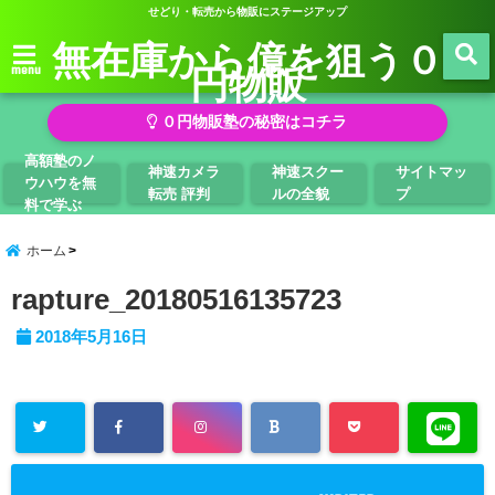
せどり・転売から物販にステージアップ
無在庫から億を狙う０
円物販
menu
０円物販塾の秘密はコチラ
高額塾のノ
神速カメラ
神速スクー
サイトマッ
ウハウを無
転売 評判
ルの全貌
プ
料で学ぶ
ホーム
rapture_20180516135723
2018年5月16日