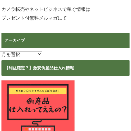
カメラ転売やネットビジネスで稼ぐ情報は
プレゼント付無料メルマガ
にて
アーカイブ
ア
ー
カ
【利益確定？】激安倒産品仕入れ情報
イ
ブ