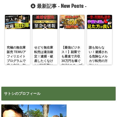
した
New Posts
最新記事 -
-
究極の無在庫
せどり無在庫
【最強ビジネ
誰も知らな
販売 TEMUア
転売は違法確
ス！】副業で
い！逮捕され
フィリエイト
定！逮捕・破
も最速で月収
る危険なメル
プログラムで
産したくなけ
30万円を稼ぐ
カリ転売の方
稼ぐ方法 初
れば物販勢は
方法5ステップ
法とは
心者の副業に
マジで今すぐ
超絶おすす
見ろ！
め！
サトシのプロフィール