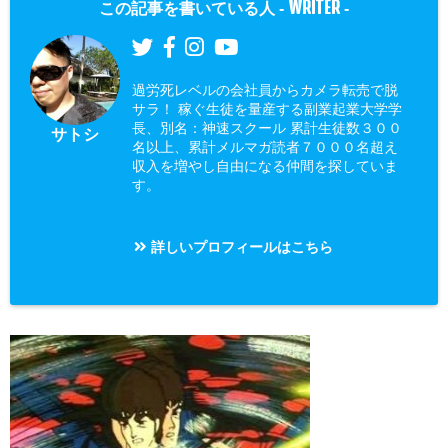
WRITER
この記事を書いている人 -
-
過労死レベルの会社員からカメラ転売で脱
サラ！ 稼ぐ生徒を量産する副業起業大学学
長、別名：神速スクール 累計生徒数３００
サトシ
名以上、累計メルマガ読者７０００名超え
収入を増やし自由になる仲間を探していま
す。
詳しいプロフィールはこちら