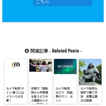
こちら
Related Posts
関連記事 -
-
カメラ転売 サ
京都で『脱転
カメラ転売
カメラ転売を
トシ 稼ぐには
売から年商億
せどり 利益
独学で稼ぐ方
メリハリが大
を狙うビジネ
率のウソ、ホ
法 攻撃は最
事！
ス構築セミナ
ント
大の防御
ー』開催しま