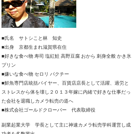
■氏名 サトシこと林 知史
■出身 京都生まれ滋賀県在住
■好きな食べ物 寿司 塩紅鮭 高野豆腐 おから 刺身全般 かき氷
プリン
■嫌いな食べ物 セロリ パクチー
■鮮魚専門店統括バイヤー、百貨店店長として活躍、過労と
ストレスから体を壊し２０１３年嫁に内緒で好きな仕事だっ
た会社を退職しカメラ転売の道へ
■株式会社ゴールドクローバー 代表取締役
副業起業大学
学長として主に神速カメラ転売学科運営し成
功者を多数輩出。