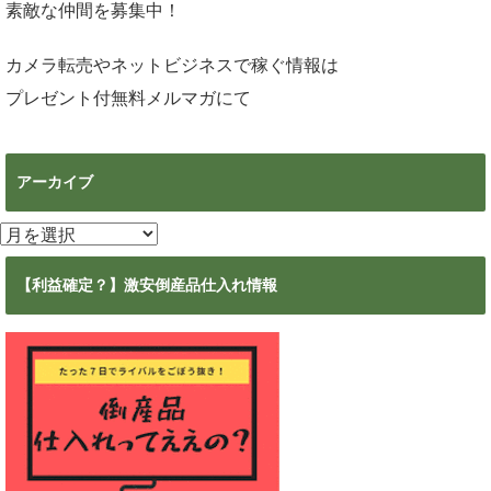
素敵な仲間を募集中！
カメラ転売やネットビジネスで稼ぐ情報は
プレゼント付無料メルマガ
にて
アーカイブ
ア
ー
カ
【利益確定？】激安倒産品仕入れ情報
イ
ブ