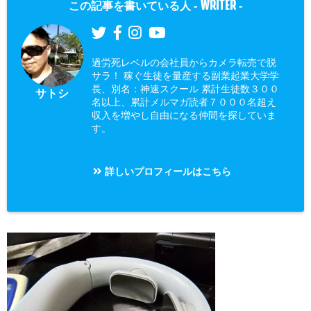
WRITER
この記事を書いている人 -
-
過労死レベルの会社員からカメラ転売で脱
サラ！ 稼ぐ生徒を量産する副業起業大学学
長、別名：神速スクール 累計生徒数３００
サトシ
名以上、累計メルマガ読者７０００名超え
収入を増やし自由になる仲間を探していま
す。
詳しいプロフィールはこちら