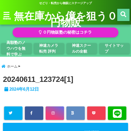
せどり・転売から物販にステージアップ
無在庫から億を狙う０
円物販
menu
０円物販塾の秘密はコチラ
高額塾のノ
神速カメラ
神速スクー
サイトマッ
ウハウを無
転売 評判
ルの全貌
プ
料で学ぶ
ホーム
20240611_123724[1]
2024年6月12日