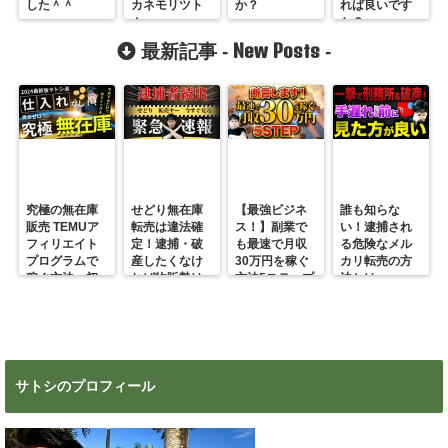
した＾＾
カネモリツト
か？
れば良いです
ム
か？
New Posts
最新記事 -
-
究極の無在庫
せどり無在庫
【最強ビジネ
誰も知らな
販売 TEMUア
転売は違法確
ス！】副業で
い！逮捕され
フィリエイト
定！逮捕・破
も最速で月収
る危険なメル
プログラムで
産したくなけ
30万円を稼ぐ
カリ転売の方
稼ぐ方法 初
れば物販勢は
方法5ステップ
法とは
心者の副業に
マジで今すぐ
超絶おすす
見ろ！
め！
サトシのプロフィール