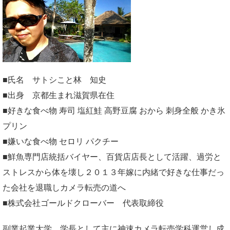
■氏名 サトシこと林 知史
■出身 京都生まれ滋賀県在住
■好きな食べ物 寿司 塩紅鮭 高野豆腐 おから 刺身全般 かき氷
プリン
■嫌いな食べ物 セロリ パクチー
■鮮魚専門店統括バイヤー、百貨店店長として活躍、過労と
ストレスから体を壊し２０１３年嫁に内緒で好きな仕事だっ
た会社を退職しカメラ転売の道へ
■株式会社ゴールドクローバー 代表取締役
副業起業大学
学長として主に神速カメラ転売学科運営し成