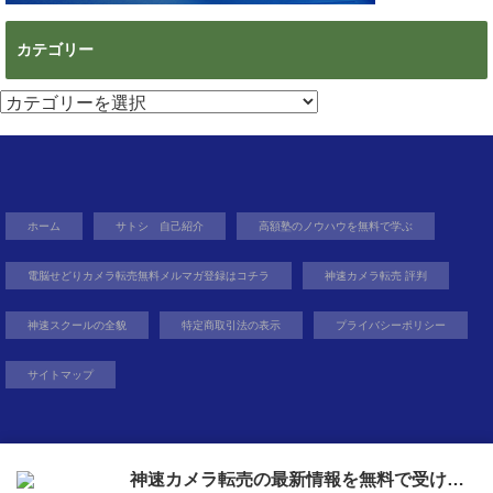
カテゴリー
カ
テ
ゴ
リ
ー
ホーム
サトシ 自己紹介
高額塾のノウハウを無料で学ぶ
電脳せどりカメラ転売無料メルマガ登録はコチラ
神速カメラ転売 評判
神速スクールの全貌
特定商取引法の表示
プライバシーポリシー
サイトマップ
Copyright©
無在庫から億を狙う０円物販
, 2017 All Rights Reserved.
神速カメラ転売の最新情報を無料で受け取ろう