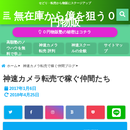
せどり・転売から物販にステージアップ
無在庫から億を狙う０
円物販
menu
０円物販塾の秘密はコチラ
高額塾のノ
神速カメラ
神速スクー
サイトマッ
ウハウを無
転売 評判
ルの全貌
プ
料で学ぶ
ホーム
神速カメラ転売で稼ぐ仲間ブログ
神速カメラ転売で稼ぐ仲間たち
2017年1月6日
2018年4月25日