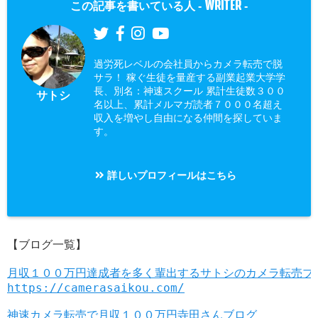
WRITER
この記事を書いている人 -
-
過労死レベルの会社員からカメラ転売で脱
サラ！ 稼ぐ生徒を量産する副業起業大学学
長、別名：神速スクール 累計生徒数３００
サトシ
名以上、累計メルマガ読者７０００名超え
収入を増やし自由になる仲間を探していま
す。
詳しいプロフィールはこちら
【ブログ一覧】

月収１００万円達成者を多く輩出するサトシのカメラ転売ブ
神速カメラ転売で月収１００万円寺田さんブログ