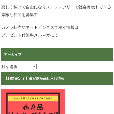
楽しく稼いで自由になりストレスフリーで社会貢献もできる
素敵な仲間を募集中！
カメラ転売やネットビジネスで稼ぐ情報は
プレゼント付無料メルマガ
にて
アーカイブ
ア
ー
カ
【利益確定？】激安倒産品仕入れ情報
イ
ブ