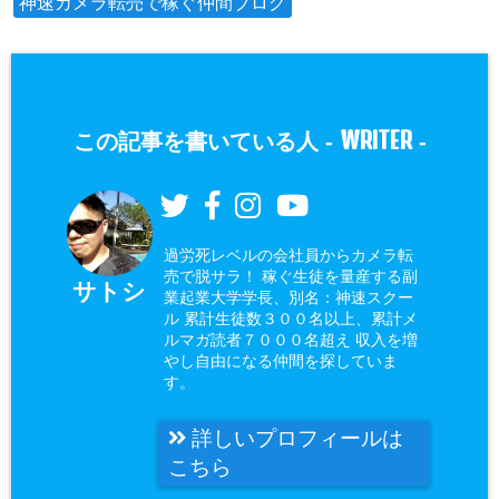
神速カメラ転売で稼ぐ仲間ブログ
WRITER
この記事を書いている人 -
-
過労死レベルの会社員からカメラ転
売で脱サラ！ 稼ぐ生徒を量産する副
サトシ
業起業大学学長、別名：神速スクー
ル 累計生徒数３００名以上、累計メ
ルマガ読者７０００名超え 収入を増
やし自由になる仲間を探していま
す。
詳しいプロフィールは
こちら