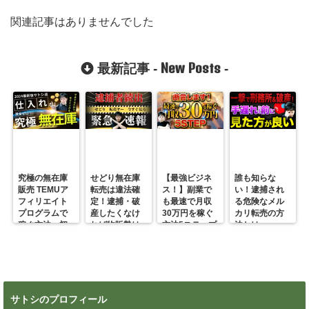
関連記事はありませんでした
New Posts
最新記事 -
-
究極の無在庫
せどり無在庫
【最強ビジネ
誰も知らな
販売 TEMUア
転売は違法確
ス！】副業で
い！逮捕され
フィリエイト
定！逮捕・破
も最速で月収
る危険なメル
プログラムで
産したくなけ
30万円を稼ぐ
カリ転売の方
稼ぐ方法 初
れば物販勢は
方法5ステップ
法とは
心者の副業に
マジで今すぐ
超絶おすす
見ろ！
め！
サトシのプロフィール