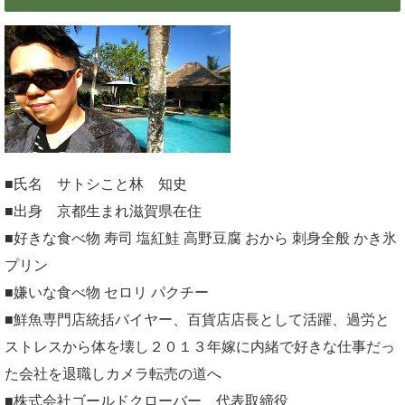
■氏名 サトシこと林 知史
■出身 京都生まれ滋賀県在住
■好きな食べ物 寿司 塩紅鮭 高野豆腐 おから 刺身全般 かき氷
プリン
■嫌いな食べ物 セロリ パクチー
■鮮魚専門店統括バイヤー、百貨店店長として活躍、過労と
ストレスから体を壊し２０１３年嫁に内緒で好きな仕事だっ
た会社を退職しカメラ転売の道へ
■株式会社ゴールドクローバー 代表取締役