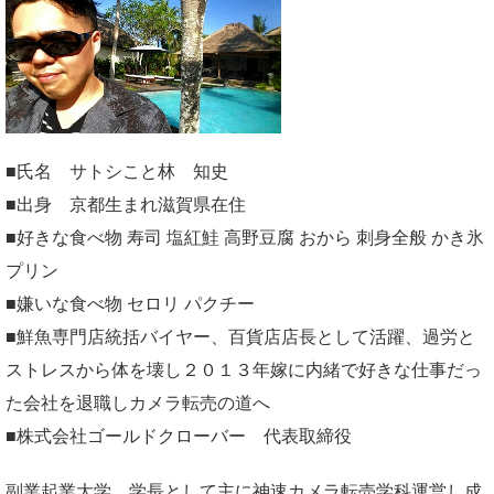
■氏名 サトシこと林 知史
■出身 京都生まれ滋賀県在住
■好きな食べ物 寿司 塩紅鮭 高野豆腐 おから 刺身全般 かき氷
プリン
■嫌いな食べ物 セロリ パクチー
■鮮魚専門店統括バイヤー、百貨店店長として活躍、過労と
ストレスから体を壊し２０１３年嫁に内緒で好きな仕事だっ
た会社を退職しカメラ転売の道へ
■株式会社ゴールドクローバー 代表取締役
副業起業大学
学長として主に神速カメラ転売学科運営し成