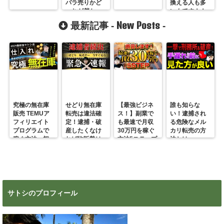
バラ売りかど
換える人も多
っちが儲か
いんです！！
る？
New Posts
最新記事 -
-
究極の無在庫
せどり無在庫
【最強ビジネ
誰も知らな
販売 TEMUア
転売は違法確
ス！】副業で
い！逮捕され
フィリエイト
定！逮捕・破
も最速で月収
る危険なメル
プログラムで
産したくなけ
30万円を稼ぐ
カリ転売の方
稼ぐ方法 初
れば物販勢は
方法5ステップ
法とは
心者の副業に
マジで今すぐ
超絶おすす
見ろ！
め！
サトシのプロフィール