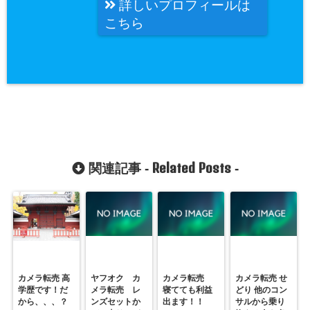
詳しいプロフィールは
こちら
Related Posts
関連記事 -
-
カメラ転売 高
ヤフオク カ
カメラ転売
カメラ転売 せ
学歴です！だ
メラ転売 レ
寝てても利益
どり 他のコン
から、、、？
ンズセットか
出ます！！
サルから乗り