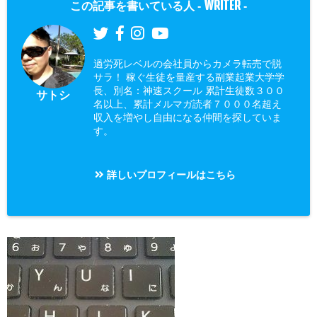
WRITER
この記事を書いている人 -
-
過労死レベルの会社員からカメラ転売で脱
サラ！ 稼ぐ生徒を量産する副業起業大学学
長、別名：神速スクール 累計生徒数３００
サトシ
名以上、累計メルマガ読者７０００名超え
収入を増やし自由になる仲間を探していま
す。
詳しいプロフィールはこちら