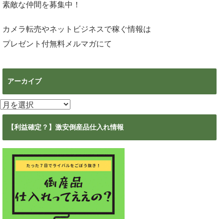
素敵な仲間を募集中！
カメラ転売やネットビジネスで稼ぐ情報は
プレゼント付無料メルマガ
にて
アーカイブ
ア
ー
カ
【利益確定？】激安倒産品仕入れ情報
イ
ブ