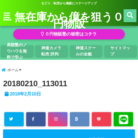
せどり・転売から物販にステージアップ
無在庫から億を狙う０
円物販
menu
０円物販塾の秘密はコチラ
高額塾のノ
神速カメラ
神速スクー
サイトマッ
ウハウを無
転売 評判
ルの全貌
プ
料で学ぶ
ホーム
20180210_113011
2018年2月10日