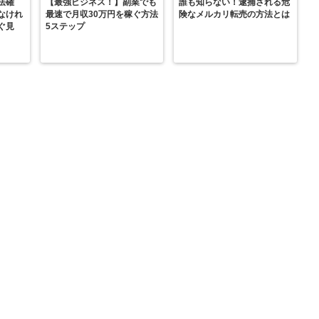
法確
【最強ビジネス！】副業でも
誰も知らない！逮捕される危
なけれ
最速で月収30万円を稼ぐ方法
険なメルカリ転売の方法とは
ぐ見
5ステップ