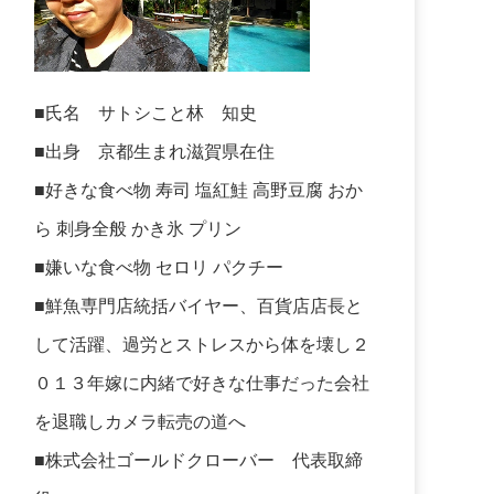
■氏名 サトシこと林 知史
■出身 京都生まれ滋賀県在住
■好きな食べ物 寿司 塩紅鮭 高野豆腐 おか
ら 刺身全般 かき氷 プリン
■嫌いな食べ物 セロリ パクチー
■鮮魚専門店統括バイヤー、百貨店店長と
して活躍、過労とストレスから体を壊し２
０１３年嫁に内緒で好きな仕事だった会社
を退職しカメラ転売の道へ
■株式会社ゴールドクローバー 代表取締