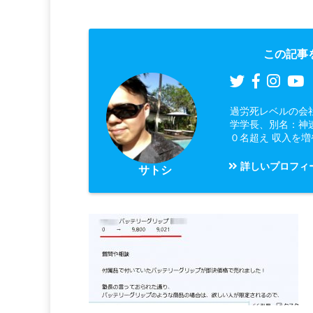
この記事
過労死レベルの会
学学長、別名：神
０名超え 収入を
詳しいプロフィ
サトシ