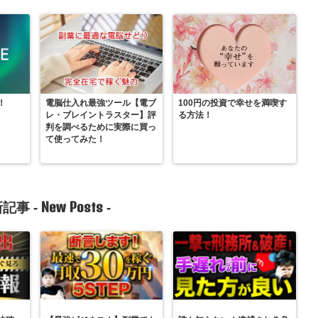
！
電脳仕入れ最強ツール【電ブ
100円の投資で幸せを満喫す
レ・ブレイントラスター】評
る方法！
判を調べるために実際に買っ
て使ってみた！
New Posts
記事 -
-