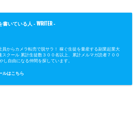
WRITER
を書いている人 -
-
社員からカメラ転売で脱サラ！ 稼ぐ生徒を量産する副業起業大
速スクール 累計生徒数３００名以上、累計メルマガ読者７００
増やし自由になる仲間を探しています。
ールはこちら