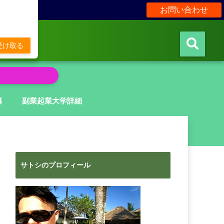
お問い合わせ
販
受け取る
籍
副業起業大学詳細
サトシのプロフィール