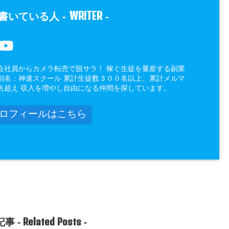
WRITER
書いている人 -
-
会社員からカメラ転売で脱サラ！ 稼ぐ生徒を量産する副業
別名：神速スクール 累計生徒数３００名以上、累計メルマ
名超え 収入を増やし自由になる仲間を探しています。
ロフィールはこちら
Related Posts
事 -
-