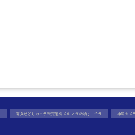
ぶ
電脳せどりカメラ転売無料メルマガ登録はコチラ
神速カメ