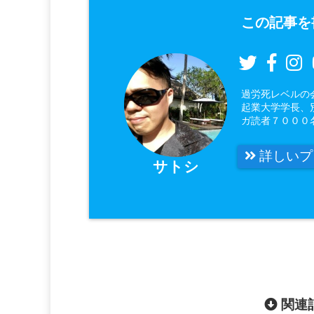
この記事を
過労死レベルの
起業大学学長、
ガ読者７０００
詳しいプ
サトシ
関連記