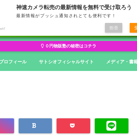
神速カメラ転売の最新情報を無料で受け取ろう
最新情報がプッシュ通知されとても便利です！
せどり・転売から物販にステージアップ
無在庫から億を狙う０円物
拒否
ush7
０円物販塾の秘密はコチラ
プロフィール
サトシオフィシャルサイト
メディア・書