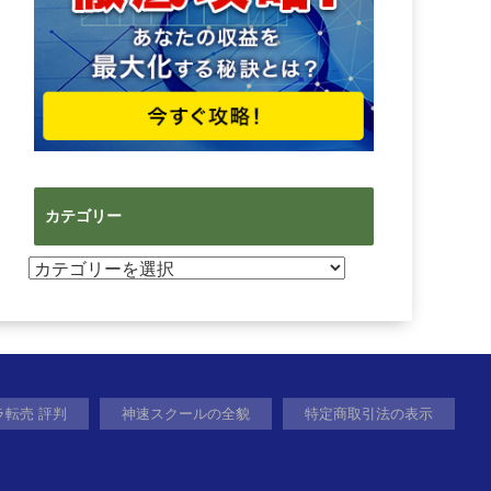
カテゴリー
カ
テ
ゴ
リ
ー
ラ転売 評判
神速スクールの全貌
特定商取引法の表示