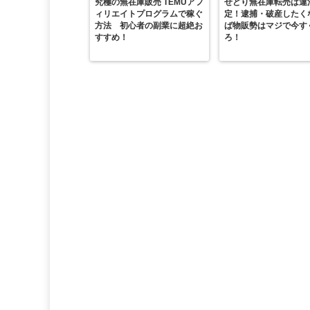
究極の無在庫販売 TEMUアフ
せどり無在庫転売は違
ィリエイトプログラムで稼ぐ
定！逮捕・破産したく
方法 初心者の副業に超絶お
ば物販勢はマジで今す
すすめ！
ろ！