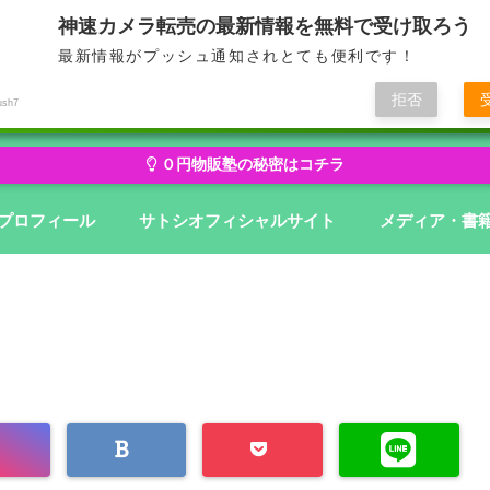
神速カメラ転売の最新情報を無料で受け取ろう
最新情報がプッシュ通知されとても便利です！
せどり・転売から物販にステージアップ
無在庫から億を狙う０円物
拒否
ush7
０円物販塾の秘密はコチラ
プロフィール
サトシオフィシャルサイト
メディア・書