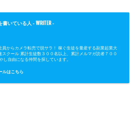
WRITER
を書いている人 -
-
社員からカメラ転売で脱サラ！ 稼ぐ生徒を量産する副業起業大
速スクール 累計生徒数３００名以上、累計メルマガ読者７００
増やし自由になる仲間を探しています。
ールはこちら