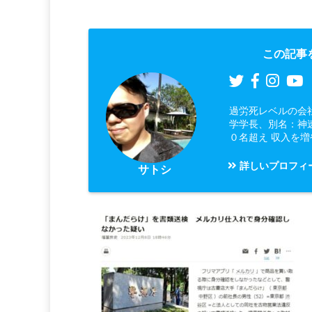
この記事
過労死レベルの会
学学長、別名：神
０名超え 収入を
詳しいプロフィ
サトシ