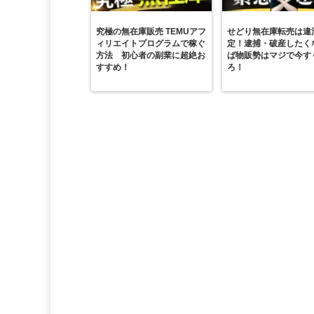
究極の無在庫販売 TEMUアフ
せどり無在庫転売は違
ィリエイトプログラムで稼ぐ
定！逮捕・破産したく
方法 初心者の副業に超絶お
ば物販勢はマジで今す
すすめ！
ろ！