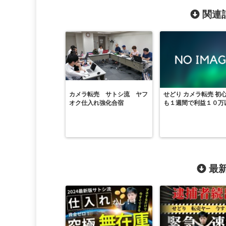
関連記
カメラ転売 サトシ流 ヤフ
せどり カメラ転売 初
オク仕入れ強化合宿
も１週間で利益１０万
最新