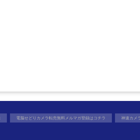
ぶ
電脳せどりカメラ転売無料メルマガ登録はコチラ
神速カメ