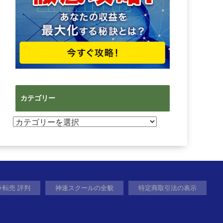
カテゴリー
カ
テ
ゴ
リ
ー
ラ転売 評判
神速スクールの全貌
特定商取引法の表示