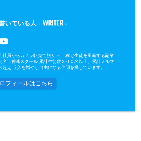
WRITER
書いている人 -
-
会社員からカメラ転売で脱サラ！ 稼ぐ生徒を量産する副業
別名：神速スクール 累計生徒数３００名以上、累計メルマ
名超え 収入を増やし自由になる仲間を探しています。
ロフィールはこちら