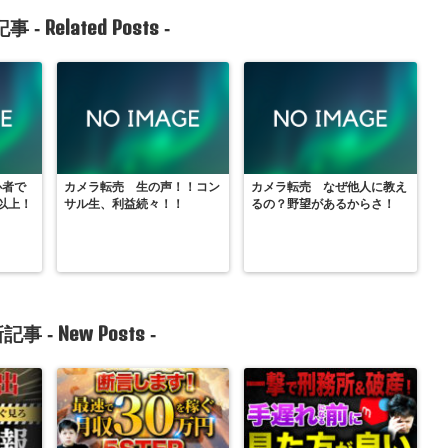
Related Posts
事 -
-
心者で
カメラ転売 生の声！！コン
カメラ転売 なぜ他人に教え
以上！
サル生、利益続々！！
るの？野望があるからさ！
New Posts
記事 -
-