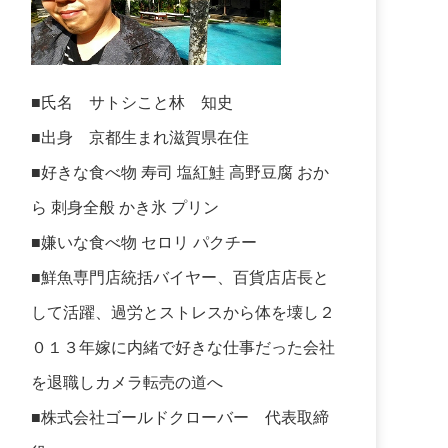
■氏名 サトシこと林 知史
■出身 京都生まれ滋賀県在住
■好きな食べ物 寿司 塩紅鮭 高野豆腐 おか
ら 刺身全般 かき氷 プリン
■嫌いな食べ物 セロリ パクチー
■鮮魚専門店統括バイヤー、百貨店店長と
して活躍、過労とストレスから体を壊し２
０１３年嫁に内緒で好きな仕事だった会社
を退職しカメラ転売の道へ
■株式会社ゴールドクローバー 代表取締