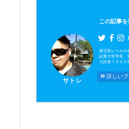
この記事を
過労死レベルの
起業大学学長、
ガ読者７０００
詳しいプ
サトシ