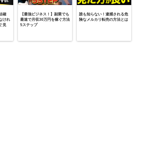
法確
【最強ビジネス！】副業でも
誰も知らない！逮捕される危
なけれ
最速で月収30万円を稼ぐ方法
険なメルカリ転売の方法とは
ぐ見
5ステップ