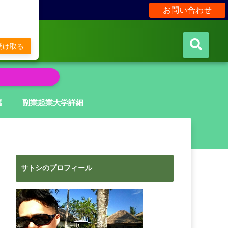
お問い合わせ
販
受け取る
籍
副業起業大学詳細
サトシのプロフィール