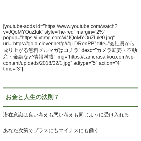
[youtube-adds id=”https://www.youtube.com/watch?
v=JQoMYOuZluk” style=”he-red” margin=”2%”
popup=”https://i.ytimg.com/vi/JQoMYOuZluk/0.jpg”
url=”https://gold-clover.net/p/r/qLDRonPP” title=”会社員から
成り上がる無料メルマガはコチラ” desc=”カメラ転売・不動
産・金融など情報満載” img=”https://camerasaikou.com/wp-
content/uploads/2018/02/1.jpg” adtype=”5″ action=”4″
time=”3″]
お金と人生の法則７
潜在意識は良い考えも悪い考えも同じように受け入れる
あなた次第でプラスにもマイナスにも働く