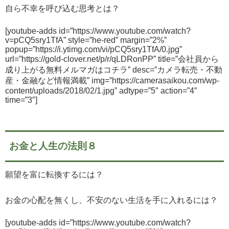
自ら不幸を呼び込む思考とは？
[youtube-adds id=”https://www.youtube.com/watch?
v=pCQ5sry1TfA” style=”he-red” margin=”2%”
popup=”https://i.ytimg.com/vi/pCQ5sry1TfA/0.jpg”
url=”https://gold-clover.net/p/r/qLDRonPP” title=”会社員から
成り上がる無料メルマガはコチラ” desc=”カメラ転売・不動
産・金融など情報満載” img=”https://camerasaikou.com/wp-
content/uploads/2018/02/1.jpg” adtype=”5″ action=”4″
time=”3″]
お金と人生の法則８
願望を富に転換するには？
お金の心配を無くし、不安のない生活を手に入れるには？
[youtube-adds id=”https://www.youtube.com/watch?