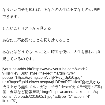
なりたい自分を知れば、あなたの人生に不要なものが理解
できます。
したいことリストから見える
あなたに不必要なことを切り捨てること
あなたはどうでもいいことに時間を使い、人生を無駄に消
費しているのです。
[youtube-adds id=”https://www.youtube.com/watch?
v=iIjPPey_Bp0″ style=”he-red” margin=”2%”
popup=”https://i.ytimg.com/vi/iIjPPey_Bp0/0.jpg”
url=”https://gold-clover.net/p/r/qLDRonPP” title=”会社員から
成り上がる無料メルマガはコチラ” desc=”カメラ転売・不動
産・金融など情報満載” img=”https://camerasaikou.com/wp-
content/uploads/2018/02/1.jpg” adtype=”5″ action=”4″
time=”3″]