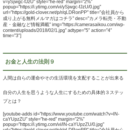
v=ySjwgc-fJzU” style=”he-red” margin=”2%”
popup=”https://i.ytimg.com/vi/ySjwgc-fJzU/0.jpg”
url=”https://gold-clover.net/p/r/qLDRonPP” title=”会社員から
成り上がる無料メルマガはコチラ” desc=”カメラ転売・不動
産・金融など情報満載” img=”https://camerasaikou.com/wp-
content/uploads/2018/02/1.jpg” adtype=”5″ action=”4″
time=”3″]
お金と人生の法則９
人間は自らの運命やその生活環境を支配することが出来る
自分の人生を思うような人生にするための具体的３ステッ
プとは？
[youtube-adds id=”https://www.youtube.com/watch?v=lN-
caYUpzZU” style=”he-red” margin=”2%”
popup=”https://i.ytimg.com/vi/lN-caYUpzZU/0.jpg”
url=”https://gold-clover.net/p/r/qLDRonPP” title=”会社員から