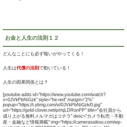
お金と人生の法則１２
どんなことにも必ず報いがやってくる！
人生は
代償の法則
で動いている！
人生の因果関係とは？
[youtube-adds id=”https://www.youtube.com/watch?
v=0JVkPbNiGzk” style=”he-red” margin=”2%”
popup=”https://i.ytimg.com/vi/0JVkPbNiGzk/0.jpg”
url=”https://gold-clover.net/p/r/qLDRonPP” title=”会社員から
成り上がる無料メルマガはコチラ” desc=”カメラ転売・不動
産・金融など情報満載” img=”https://camerasaikou.com/wp-