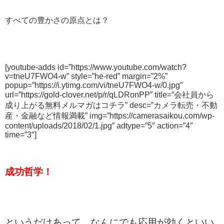
すべての豊かさの原点とは？
[youtube-adds id=”https://www.youtube.com/watch?
v=tneU7FWO4-w” style=”he-red” margin=”2%”
popup=”https://i.ytimg.com/vi/tneU7FWO4-w/0.jpg”
url=”https://gold-clover.net/p/r/qLDRonPP” title=”会社員から
成り上がる無料メルマガはコチラ” desc=”カメラ転売・不動
産・金融など情報満載” img=”https://camerasaikou.com/wp-
content/uploads/2018/02/1.jpg” adtype=”5″ action=”4″
time=”3″]
成功哲学！
というだけあって、なんにでも応用が効くといい