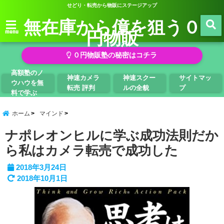
せどり・転売から物販にステージアップ
無在庫から億を狙う０
円物販
menu
０円物販塾の秘密はコチラ
高額塾のノ
神速カメラ
神速スクー
サイトマッ
ウハウを無
転売 評判
ルの全貌
プ
料で学ぶ
ホーム
マインド
ナポレオンヒルに学ぶ成功法則だか
ら私はカメラ転売で成功した
2018年3月24日
2018年10月1日