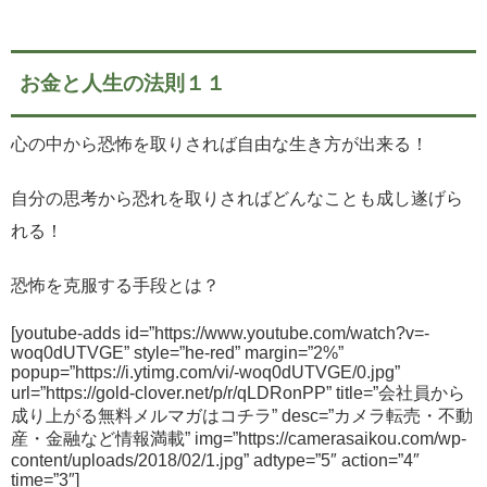
お金と人生の法則１１
心の中から恐怖を取りされば自由な生き方が出来る！
自分の思考から恐れを取りさればどんなことも成し遂げら
れる！
恐怖を克服する手段とは？
[youtube-adds id=”https://www.youtube.com/watch?v=-
woq0dUTVGE” style=”he-red” margin=”2%”
popup=”https://i.ytimg.com/vi/-woq0dUTVGE/0.jpg”
url=”https://gold-clover.net/p/r/qLDRonPP” title=”会社員から
成り上がる無料メルマガはコチラ” desc=”カメラ転売・不動
産・金融など情報満載” img=”https://camerasaikou.com/wp-
content/uploads/2018/02/1.jpg” adtype=”5″ action=”4″
time=”3″]