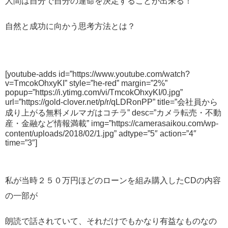
人間は自分で自分の運命を決定することが出来る！
自然と成功に向かう思考方法とは？
[youtube-adds id=”https://www.youtube.com/watch?
v=TmcokOhxyKI” style=”he-red” margin=”2%”
popup=”https://i.ytimg.com/vi/TmcokOhxyKI/0.jpg”
url=”https://gold-clover.net/p/r/qLDRonPP” title=”会社員から
成り上がる無料メルマガはコチラ” desc=”カメラ転売・不動
産・金融など情報満載” img=”https://camerasaikou.com/wp-
content/uploads/2018/02/1.jpg” adtype=”5″ action=”4″
time=”3″]
私が当時２５０万円ほどのローンを組み購入したCDの内容
の一部が
朗読で話されていて、それだけでもかなり有益なものなの