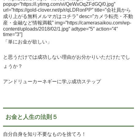
popup=”https://i.ytimg.com/vi/QeWxOqZFdGQ/0.jpg”
url=”https://gold-clover.net/p/r/qLDRonPP” title=”会社員から
成り上がる無料メルマガはコチラ” desc=”カメラ転売・不動
産・金融など情報満載” img=”https://camerasaikou.com/wp-
content/uploads/2018/02/1.jpg” adtype=”5″ action=”4″
time=”3″]
「単にお金が欲しい」
と思うだけでは成功しない理由がお分かりいただけたでし
ょうか？
アンドリューカーネギーに学ぶ成功ステップ
お金と人生の法則５
自分自身を知り不要なものを捨てろ！