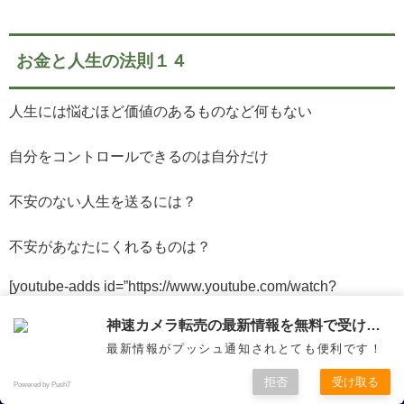
お金と人生の法則１４
人生には悩むほど価値のあるものなど何もない
自分をコントロールできるのは自分だけ
不安のない人生を送るには？
不安があなたにくれるものは？
[youtube-adds id=”https://www.youtube.com/watch?
v=HxfULhoGJbg” style=”he-red” margin=”2%”
popup=”https://i.ytimg.com/vi/HxfULhoGJbg/0.jpg”
神速カメラ転売の最新情報を無料で受け取ろう
url=”https://gold-clover.net/p/r/qLDRonPP” title=”会社員から
最新情報がプッシュ通知されとても便利です！
稼ぐ力を身に着け自由を得るという生き方
成り上がる無料メルマガはコチラ” desc=”カメラ転売・不動
産・金融など情報満載” img=”https://camerasaikou.com/wp-
拒否
受け取る
Powered by Push7
content/uploads/2018/02/1.jpg” adtype=”5″ action=”4″