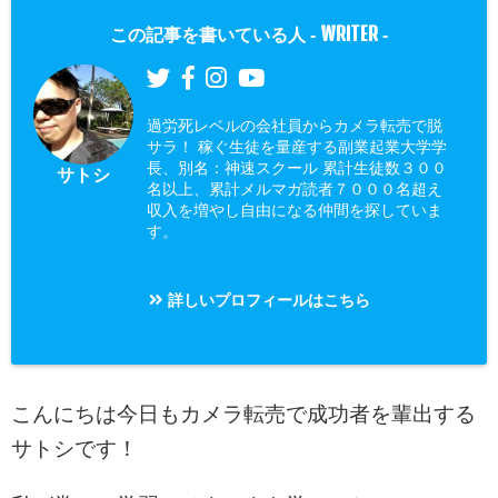
WRITER
この記事を書いている人 -
-
過労死レベルの会社員からカメラ転売で脱
サラ！ 稼ぐ生徒を量産する副業起業大学学
長、別名：神速スクール 累計生徒数３００
サトシ
名以上、累計メルマガ読者７０００名超え
収入を増やし自由になる仲間を探していま
す。
詳しいプロフィールはこちら
こんにちは今日もカメラ転売で成功者を輩出する
サトシです！