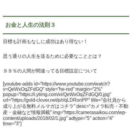
お金と人生の法則３
目標も計画もなしに成功はあり得ない！
思う通りの人生を送るために必要なこととは？
９９％の人間が間違ってる目標設定について
[youtube-adds id=”https://www.youtube.com/watch?
v=QeWxOqZFdGQ” style=”he-red” margin=”2%”
popup=”https://i.ytimg.com/vi/QeWxOqZFdGQ/0.jpg”
url=”https://gold-clover.net/p/r/qLDRonPP” title=”会社員から
成り上がる無料メルマガはコチラ” desc=”カメラ転売・不動
産・金融など情報満載” img=”https://camerasaikou.com/wp-
content/uploads/2018/02/1.jpg” adtype=”5″ action=”4″
time=”3″]