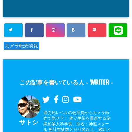
カメラ転売情報
WRITER
この記事を書いている人 -
-
過労死レベルの会社員からカメラ転
売で脱サラ！ 稼ぐ生徒を量産する副
サトシ
業起業大学学長、別名：神速スクー
ル 累計生徒数３００名以上、累計メ