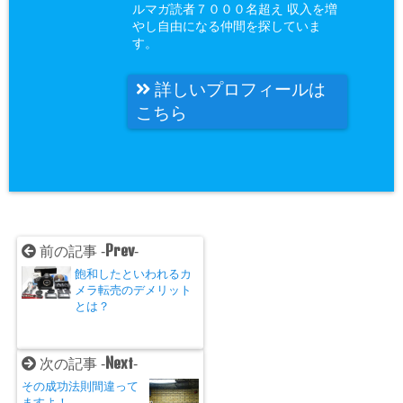
ルマガ読者７０００名超え 収入を増
やし自由になる仲間を探していま
す。
詳しいプロフィールは
こちら
Prev
前の記事 -
-
飽和したといわれるカ
メラ転売のデメリット
とは？
Next
次の記事 -
-
その成功法則間違って
ますよ！