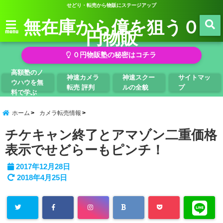
せどり・転売から物販にステージアップ
無在庫から億を狙う０
円物販
menu
０円物販塾の秘密はコチラ
高額塾のノ
神速カメラ
神速スクー
サイトマッ
ウハウを無
転売 評判
ルの全貌
プ
料で学ぶ
ホーム
カメラ転売情報
チケキャン終了とアマゾン二重価格
表示でせどらーもピンチ！
2017年12月28日
2018年4月25日