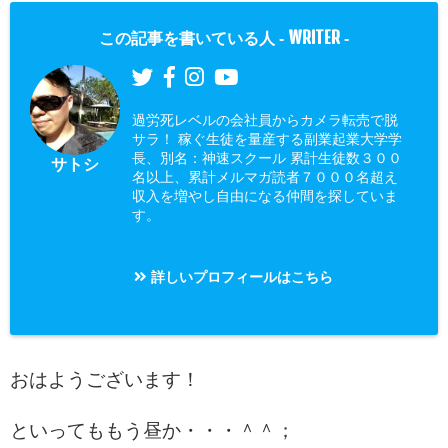
WRITER
この記事を書いている人 -
-
過労死レベルの会社員からカメラ転売で脱
サラ！ 稼ぐ生徒を量産する副業起業大学学
長、別名：神速スクール 累計生徒数３００
サトシ
名以上、累計メルマガ読者７０００名超え
収入を増やし自由になる仲間を探していま
す。
詳しいプロフィールはこちら
おはようございます！
といってももう昼か・・・＾＾；