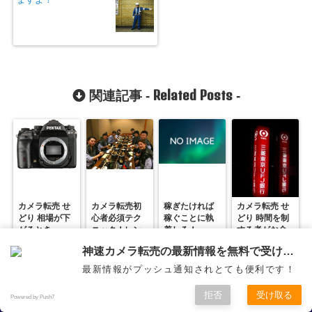
Related Posts
関連記事 -
-
カメラ転売 せ
カメラ転売初
稼ぎたければ
カメラ転売 せ
どり 相場が下
心者必須テク
稼ぐことに執
どり 時間を制
がるとき
ニック！レン
着しろ！
する者がお金
ズセットと
を制す！
神速カメラ転売の最新情報を無料で受け取ろう
は？
最新情報がプッシュ通知されとても便利です！
New Posts
稼ぐ力を身に着け自由を得るという生き方
最新記事 -
-
拒否
受け取る
Powered by Push7