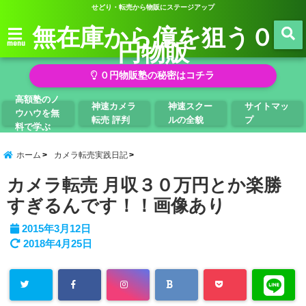
せどり・転売から物販にステージアップ
無在庫から億を狙う０
円物販
menu
０円物販塾の秘密はコチラ
高額塾のノ
神速カメラ
神速スクー
サイトマッ
ウハウを無
転売 評判
ルの全貌
プ
料で学ぶ
ホーム
カメラ転売実践日記
カメラ転売 月収３０万円とか楽勝
すぎるんです！！画像あり
2015年3月12日
2018年4月25日