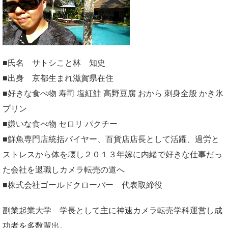
■氏名 サトシこと林 知史
■出身 京都生まれ滋賀県在住
■好きな食べ物 寿司 塩紅鮭 高野豆腐 おから 刺身全般 かき氷
プリン
■嫌いな食べ物 セロリ パクチー
■鮮魚専門店統括バイヤー、百貨店店長として活躍、過労と
ストレスから体を壊し２０１３年嫁に内緒で好きな仕事だっ
た会社を退職しカメラ転売の道へ
■株式会社ゴールドクローバー 代表取締役
副業起業大学
学長として主に神速カメラ転売学科運営し成
功者を多数輩出。