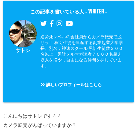
WRITER
この記事を書いている人 -
-
過労死レベルの会社員からカメラ転売で脱
サラ！ 稼ぐ生徒を量産する副業起業大学学
長、別名：神速スクール 累計生徒数３００
サトシ
名以上、累計メルマガ読者７０００名超え
収入を増やし自由になる仲間を探していま
す。
詳しいプロフィールはこちら
こんにちはサトシです＾＾
カメラ転売がんばっていますか？