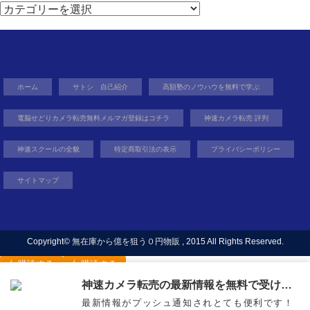
カ
テ
ゴ
リ
ー
ホーム
サトシ 自己紹介
高額塾のノウハウを無料で学ぶ
電脳せどりカメラ転売無料メルマガ登録はコチラ
神速カメラ転売 評判
神速スクールの全貌
特定商取引法の表示
プライバシーポリシー
サイトマップ
Copyright©
無在庫から億を狙う０円物販
, 2015 All Rights Reserved.
購読する
購読する
神速カメラ転売の最新情報を無料で受け取ろう
最新情報がプッシュ通知されとても便利です！
稼ぐ力を身に着け自由を得るという生き方