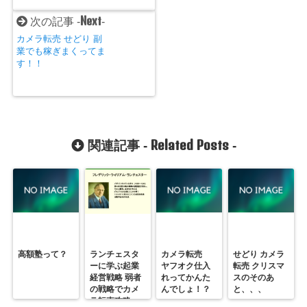
Next
次の記事 -
-
カメラ転売 せどり 副
業でも稼ぎまくってま
す！！
Related Posts
関連記事 -
-
高額塾って？
ランチェスタ
カメラ転売
せどり カメラ
ーに学ぶ起業
ヤフオク仕入
転売 クリスマ
経営戦略 弱者
れってかんた
スのそのあ
の戦略でカメ
んでしょ！？
と、、、
ラ転売攻略