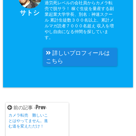
過労死レベルの会社員からカメラ転
売で脱サラ！ 稼ぐ生徒を量産する副
サトシ
業起業大学学長、別名：神速スクー
ル 累計生徒数３００名以上、累計メ
ルマガ読者７０００名超え 収入を増
やし自由になる仲間を探していま
す。
詳しいプロフィールは
こちら
Prev
前の記事 -
-
カメラ転売 難しいこ
とはやってません。進
む道を変えただけ！