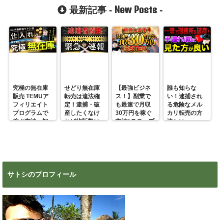
New Posts
最新記事 -
-
究極の無在庫
せどり無在庫
【最強ビジネ
誰も知らな
販売 TEMUア
転売は違法確
ス！】副業で
い！逮捕され
フィリエイト
定！逮捕・破
も最速で月収
る危険なメル
プログラムで
産したくなけ
30万円を稼ぐ
カリ転売の方
稼ぐ方法 初
れば物販勢は
方法5ステップ
法とは
心者の副業に
マジで今すぐ
超絶おすす
見ろ！
め！
サトシのプロフィール