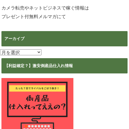
カメラ転売やネットビジネスで稼ぐ情報は
プレゼント付無料メルマガ
にて
アーカイブ
ア
ー
カ
【利益確定？】激安倒産品仕入れ情報
イ
ブ