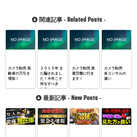
Related Posts
関連記事 -
-
カメラ転売 高
２０１５年 ま
カメラ転売 派
カメラ転売
齢者の万引き
た騙されまし
遣労働に行き
各コンサルの
増加！
た！今年こそ
ます！
違い
何をすべき
か？
New Posts
最新記事 -
-