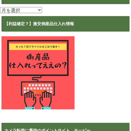
ア
ー
カ
【利益確定？】激安倒産品仕入れ情報
イ
ブ
カメラ転売に最強のポイントサイト モッピー