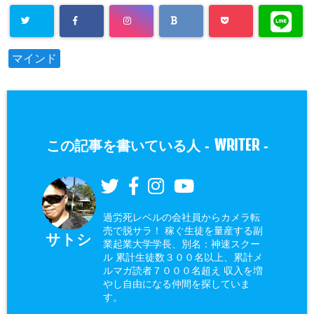
マインド
WRITER
この記事を書いている人 -
-
過労死レベルの会社員からカメラ転
売で脱サラ！ 稼ぐ生徒を量産する副
サトシ
業起業大学学長、別名：神速スクー
ル 累計生徒数３００名以上、累計メ
ルマガ読者７０００名超え 収入を増
やし自由になる仲間を探していま
す。