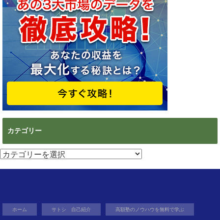
カテゴリー
カ
テ
ゴ
リ
ー
ホーム
サトシ 自己紹介
高額塾のノウハウを無料で学ぶ