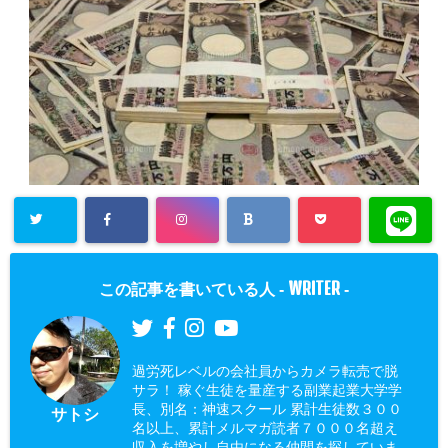
WRITER
この記事を書いている人 -
-
過労死レベルの会社員からカメラ転売で脱
サラ！ 稼ぐ生徒を量産する副業起業大学学
長、別名：神速スクール 累計生徒数３００
サトシ
名以上、累計メルマガ読者７０００名超え
収入を増やし自由になる仲間を探していま