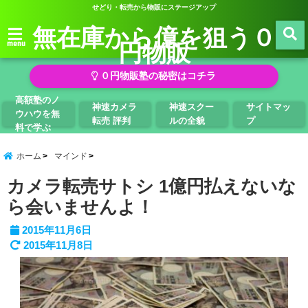
せどり・転売から物販にステージアップ
無在庫から億を狙う０
円物販
menu
０円物販塾の秘密はコチラ
高額塾のノ
神速カメラ
神速スクー
サイトマッ
ウハウを無
転売 評判
ルの全貌
プ
料で学ぶ
ホーム
マインド
カメラ転売サトシ 1億円払えないな
ら会いませんよ！
2015年11月6日
2015年11月8日