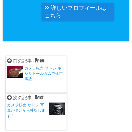
詳しいプロフィールは
こちら
Prev
前の記事 -
-
カメラ転売 サトシ キ
シリトールガムで死亡
事故！
Next
次の記事 -
-
カメラ転売 サトシ 写
真が暗いから挫折しま
す！