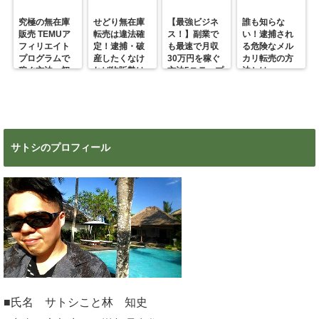
究極の無在庫
せどり無在庫
【最強ビジネ
誰も知らな
販売 TEMUア
転売は違法確
ス！】副業で
い！逮捕され
フィリエイト
定！逮捕・破
も最速で月収
る危険なメル
プログラムで
産したくなけ
30万円を稼ぐ
カリ転売の方
稼ぐ方法 初
れば物販勢は
方法5ステップ
法とは
心者の副業に
マジで今すぐ
超絶おすす
見ろ！
め！
サトシのプロフィール
■氏名 サトシこと林 知史