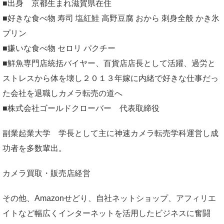
■出身 京都生まれ滋賀県在住
■好きな食べ物 寿司 塩紅鮭 高野豆腐 おから 刺身全般 かき氷
プリン
■嫌いな食べ物 セロリ パクチー
■鮮魚専門店統括バイヤー、百貨店店長として活躍、過労と
ストレスから体を壊し２０１３年嫁に内緒で好きな仕事だっ
た会社を退職しカメラ転売の道へ
■株式会社ゴールドクローバー 代表取締役
副業起業大学
学長として主に神速カメラ転売学科運営し成
功者を多数輩出。
カメラ買取・販売店経営
その他、Amazonせどり、自社ネットショップ、アフィリエ
イトなど幅広くインターネットを活用したビジネスに奮闘