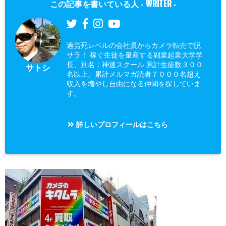
WRITER
この記事を書いている人 -
-
過労死レベルの会社員からカメラ転売で脱
サラ！ 稼ぐ生徒を量産する副業起業大学学
長、別名：神速スクール 累計生徒数３００
サトシ
名以上、累計メルマガ読者７０００名超え
収入を増やし自由になる仲間を探していま
す。
詳しいプロフィールはこちら