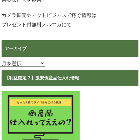
カメラ転売やネットビジネスで稼ぐ情報は
プレゼント付無料メルマガ
にて
アーカイブ
ア
ー
カ
【利益確定？】激安倒産品仕入れ情報
イ
ブ