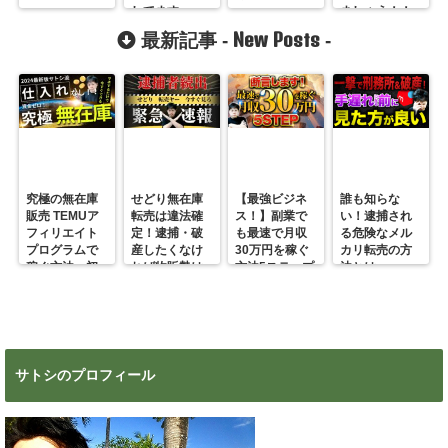
してます
ましょう！！
New Posts
最新記事 -
-
究極の無在庫
せどり無在庫
【最強ビジネ
誰も知らな
販売 TEMUア
転売は違法確
ス！】副業で
い！逮捕され
フィリエイト
定！逮捕・破
も最速で月収
る危険なメル
プログラムで
産したくなけ
30万円を稼ぐ
カリ転売の方
稼ぐ方法 初
れば物販勢は
方法5ステップ
法とは
心者の副業に
マジで今すぐ
超絶おすす
見ろ！
め！
サトシのプロフィール