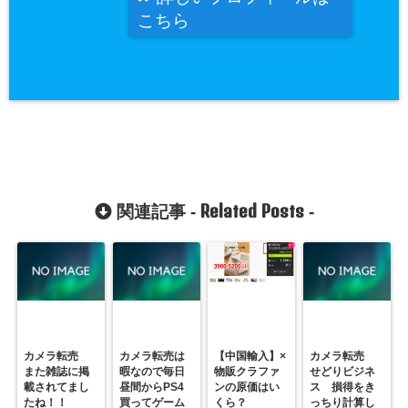
こちら
Related Posts
関連記事 -
-
カメラ転売
カメラ転売は
【中国輸入】×
カメラ転売
また雑誌に掲
暇なので毎日
物販クラファ
せどりビジネ
載されてまし
昼間からPS4
ンの原価はい
ス 損得をき
たね！！
買ってゲーム
くら？
っちり計算し