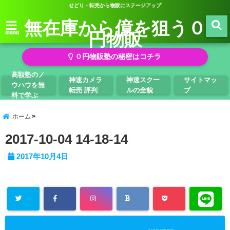
せどり・転売から物販にステージアップ
無在庫から億を狙う０
円物販
menu
０円物販塾の秘密はコチラ
高額塾のノ
神速カメラ
神速スクー
サイトマッ
ウハウを無
転売 評判
ルの全貌
プ
料で学ぶ
ホーム
2017-10-04 14-18-14
2017年10月4日