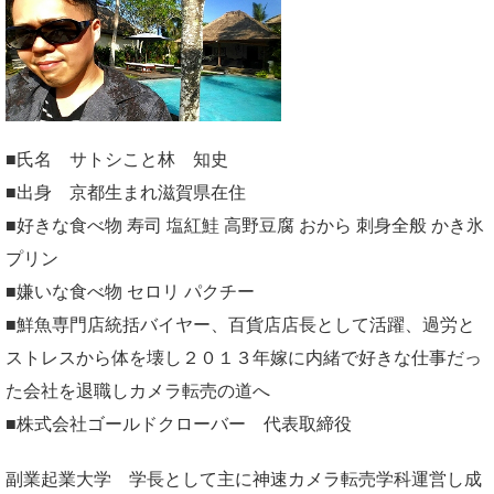
■氏名 サトシこと林 知史
■出身 京都生まれ滋賀県在住
■好きな食べ物 寿司 塩紅鮭 高野豆腐 おから 刺身全般 かき氷
プリン
■嫌いな食べ物 セロリ パクチー
■鮮魚専門店統括バイヤー、百貨店店長として活躍、過労と
ストレスから体を壊し２０１３年嫁に内緒で好きな仕事だっ
た会社を退職しカメラ転売の道へ
■株式会社ゴールドクローバー 代表取締役
副業起業大学
学長として主に神速カメラ転売学科運営し成