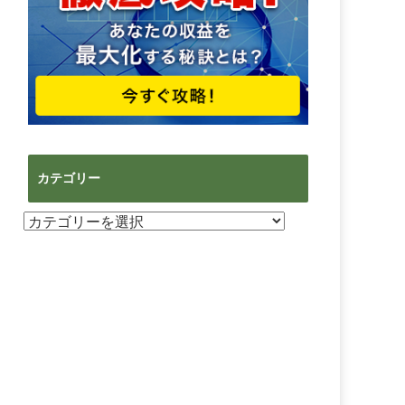
カテゴリー
カ
テ
ゴ
リ
ー