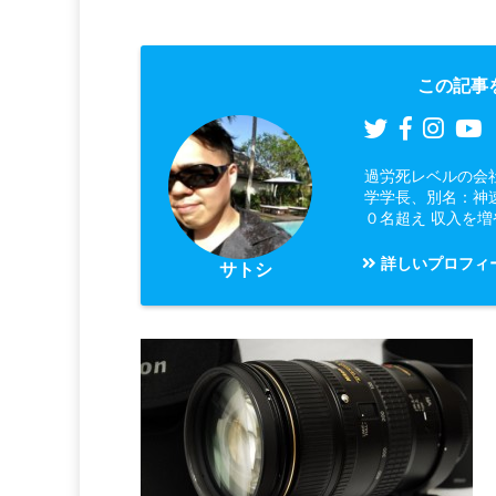
この記事
過労死レベルの会
学学長、別名：神
０名超え 収入を
詳しいプロフィ
サトシ