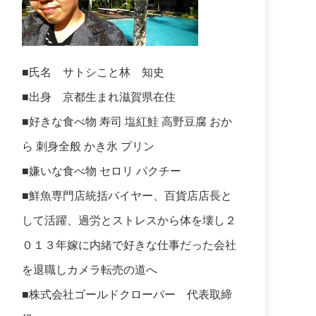
■氏名 サトシこと林 知史
■出身 京都生まれ滋賀県在住
■好きな食べ物 寿司 塩紅鮭 高野豆腐 おか
ら 刺身全般 かき氷 プリン
■嫌いな食べ物 セロリ パクチー
■鮮魚専門店統括バイヤー、百貨店店長と
して活躍、過労とストレスから体を壊し２
０１３年嫁に内緒で好きな仕事だった会社
を退職しカメラ転売の道へ
■株式会社ゴールドクローバー 代表取締