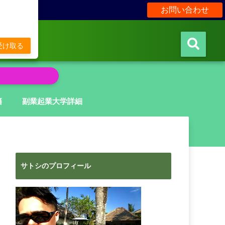
お問い合わせ
販
受け取る
籍
副業起業大学詳細
サトシのプロフィール