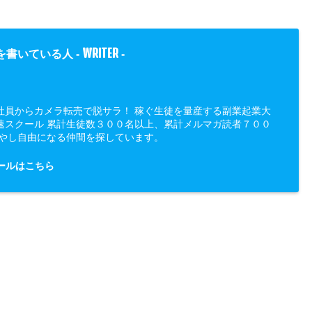
WRITER
を書いている人 -
-
社員からカメラ転売で脱サラ！ 稼ぐ生徒を量産する副業起業大
速スクール 累計生徒数３００名以上、累計メルマガ読者７００
増やし自由になる仲間を探しています。
ールはこちら