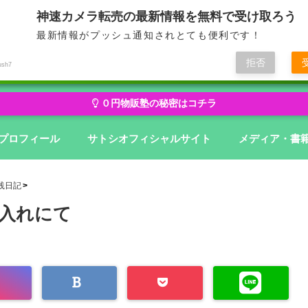
神速カメラ転売の最新情報を無料で受け取ろう
最新情報がプッシュ通知されとても便利です！
せどり・転売から物販にステージアップ
無在庫から億を狙う０円物
拒否
ush7
０円物販塾の秘密はコチラ
プロフィール
サトシオフィシャルサイト
メディア・書
践日記
入れにて