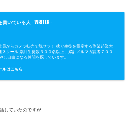
WRITER
を書いている人 -
-
社員からカメラ転売で脱サラ！ 稼ぐ生徒を量産する副業起業大
速スクール 累計生徒数３００名以上、累計メルマガ読者７００
増やし自由になる仲間を探しています。
ールはこちら
話していたのですが