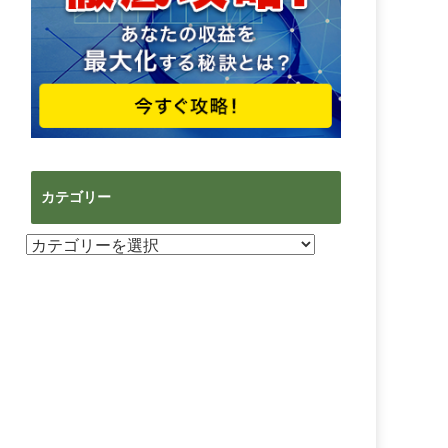
カテゴリー
カ
テ
ゴ
リ
ー