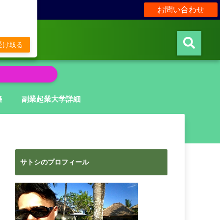
お問い合わせ
販
受け取る
籍
副業起業大学詳細
サトシのプロフィール