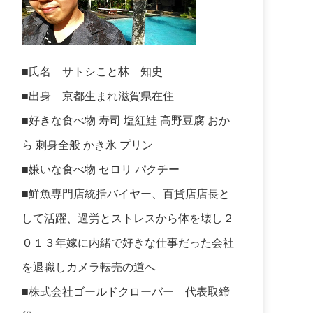
■氏名 サトシこと林 知史
■出身 京都生まれ滋賀県在住
■好きな食べ物 寿司 塩紅鮭 高野豆腐 おか
ら 刺身全般 かき氷 プリン
■嫌いな食べ物 セロリ パクチー
■鮮魚専門店統括バイヤー、百貨店店長と
して活躍、過労とストレスから体を壊し２
０１３年嫁に内緒で好きな仕事だった会社
を退職しカメラ転売の道へ
■株式会社ゴールドクローバー 代表取締