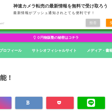
神速カメラ転売の最新情報を無料で受け取ろう
最新情報がプッシュ通知されとても便利です！
せどり・転売から物販にステージアップ
無在庫から億を狙う０円物
拒否
ush7
０円物販塾の秘密はコチラ
プロフィール
サトシオフィシャルサイト
メディア・書
能！