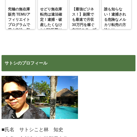
究極の無在庫
せどり無在庫
【最強ビジネ
誰も知らな
販売 TEMUア
転売は違法確
ス！】副業で
い！逮捕され
フィリエイト
定！逮捕・破
も最速で月収
る危険なメル
プログラムで
産したくなけ
30万円を稼ぐ
カリ転売の方
稼ぐ方法 初
れば物販勢は
方法5ステップ
法とは
心者の副業に
マジで今すぐ
超絶おすす
見ろ！
め！
サトシのプロフィール
■氏名 サトシこと林 知史