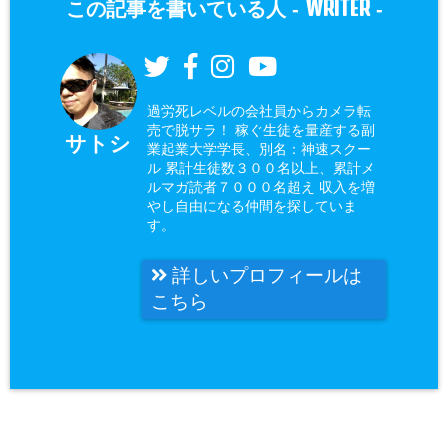
WRITER
この記事を書いている人 -
-
過労死レベルの会社員からカメラ転
売で脱サラ！ 稼ぐ生徒を量産する副
サトシ
業起業大学学長、別名：神速スクー
ル 累計生徒数３００名以上、累計メ
ルマガ読者７０００名超え 収入を増
やし自由になる仲間を探していま
す。
詳しいプロフィールは
こちら