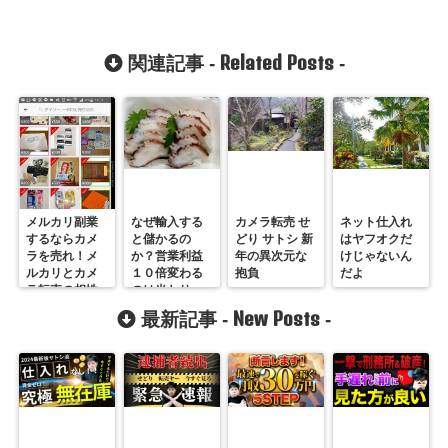
Related Posts
関連記事 -
-
メルカリ副業
なぜ輸入する
カメラ転売 せ
ネット仕入れ
するならカメ
と儲かるの
どり サトシ 新
はヤフオクだ
ラを売れ！メ
か？営業利益
年の異次元な
けじゃないん
ルカリとカメ
１０倍変わる
抱負
だよ
ラ転売の相性
のは当たり
とは
前！の話
New Posts
最新記事 -
-