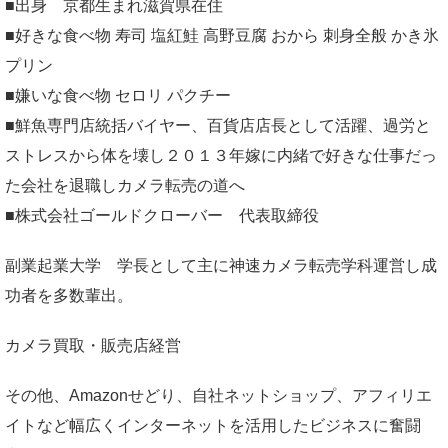
■出身 京都生まれ滋賀県在住
■好きな食べ物 寿司 塩紅鮭 高野豆腐 おから 刺身全般 かき氷
プリン
■嫌いな食べ物 セロリ パクチー
■鮮魚専門店統括バイヤー、百貨店店長として活躍、過労と
ストレスから体を壊し２０１３年嫁に内緒で好きな仕事だっ
た会社を退職しカメラ転売の道へ
■株式会社ゴールドクローバー 代表取締役
副業起業大学
学長として主に神速カメラ転売学科運営し成
功者を多数輩出。
カメラ買取・販売店経営
その他、Amazonせどり、自社ネットショップ、アフィリエ
イトなど幅広くインターネットを活用したビジネスに奮闘