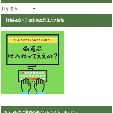
ア
ー
カ
【利益確定？】激安倒産品仕入れ情報
イ
ブ
カメラ転売に最強のポイントサイト モッピー