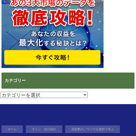
カテゴリー
カ
テ
ゴ
リ
ー
ホーム
サトシ 自己紹介
高額塾のノウハウを無料で学ぶ