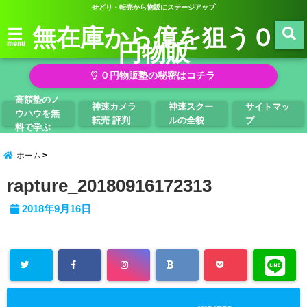
せどり・転売から物販にステージアップ
無在庫から億を狙う０
円物販
menu
０円物販塾の秘密はコチラ
高額塾のノ
神速カメラ
神速スクー
サイトマッ
ウハウを無
転売 評判
ルの全貌
プ
料で学ぶ
ホーム
rapture_20180916172313
2018年9月16日