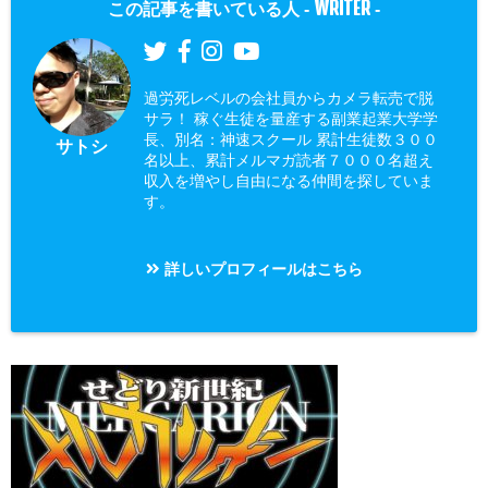
WRITER
この記事を書いている人 -
-
過労死レベルの会社員からカメラ転売で脱
サラ！ 稼ぐ生徒を量産する副業起業大学学
長、別名：神速スクール 累計生徒数３００
サトシ
名以上、累計メルマガ読者７０００名超え
収入を増やし自由になる仲間を探していま
す。
詳しいプロフィールはこちら