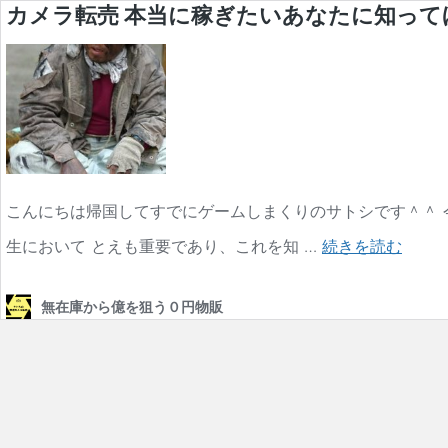
カメラ転売 本当に稼ぎたいあなたに知って
こんにちは帰国してすでにゲームしまくりのサトシです＾＾
カ
生において とえも重要であり、これを知 …
続きを読む
メ
無在庫から億を狙う０円物販
ラ
転
売
本