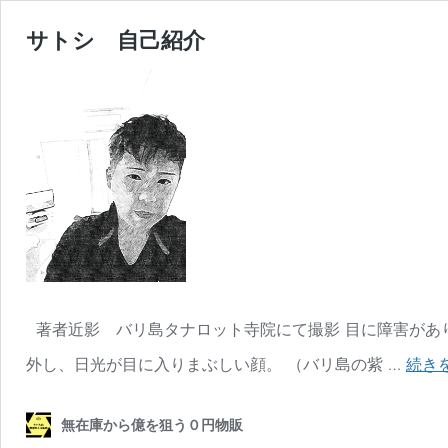
サトシ 自己紹介
著者近影 バリ島タナロット寺院にて撮影 目に障害があ
外し、日光が目に入りまぶしい顔。 （バリ島の紫 …
続き
無在庫から億を狙う０円物販