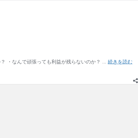
な
か？ ・なんで頑張っても利益が残らないのか？ …
続きを読む
ぜ
輸
入
す
る
と
儲